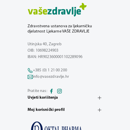
Zdravstvena ustanova za ljekarničku
djelatnost Ljekarne VAŠE ZDRAVLJE
Utinjska 40, Zagreb
OIB: 10698224903
IBAN: HR9023600001102289096
+385 (0) 1 21 00 200
info@vasezdravlje.hr
Pratite nas:
Uvjeti korištenja
Moj korisnički profil