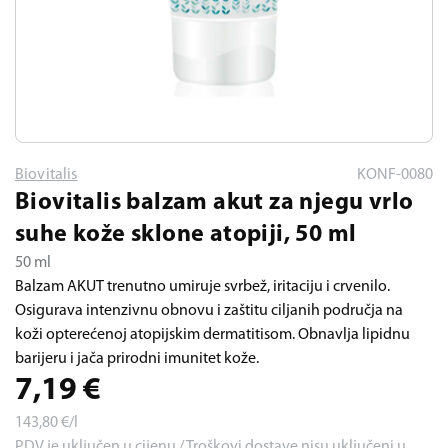
Biovitalis
KONF-0080
Biovitalis balzam akut za njegu vrlo
suhe kože sklone atopiji, 50 ml
50 ml
Balzam AKUT trenutno umiruje svrbež, iritaciju i crvenilo.
Osigurava intenzivnu obnovu i zaštitu ciljanih područja na
koži opterećenoj atopijskim dermatitisom. Obnavlja lipidnu
barijeru i jača prirodni imunitet kože.
7,19
€
143,80
€/l
PDV je uključen u cijenu / Troškovi dostave nisu uključeni u