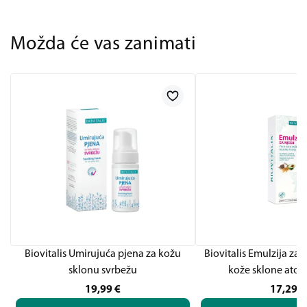
Možda će vas zanimati
Biovitalis Umirujuća pjena za kožu
Biovitalis Emulzija za 
sklonu svrbežu
kože sklone atopi
19,99
€
17,29
€