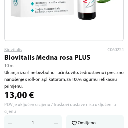
Biovitalis
C060224
Biovitalis Medna rosa PLUS
10 ml
Uklanja izrasline bezbolno i učinkovito. Jednostavno i precizno
nanošenje s roll-on aplikatorom, za 100% sigurnu i efikasnu
primjenu.
13,00
€
PDV je uključen u cijenu / Troškovi dostave nisu uključeni u
cijenu
Omiljeno