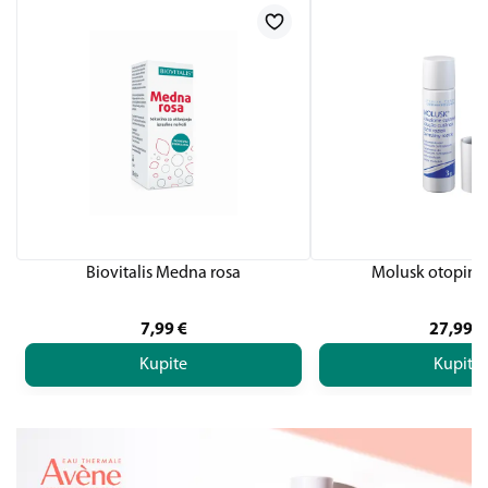
Biovitalis Medna rosa
Molusk otopina
7,99
€
27,99
€
Kupite
Kupite