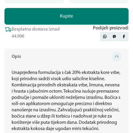
Kupite
Podijeli proizvod:
Besplatna dostava iznad
44.99€
Opis
Unaprjeđena formulacija s čak 20% ekstrakta kore vrbe,
koji prirodno sadrži visok udio salicilne kiseline.
Kombinacija prirodnih ekstrakata vrbe, limuna, nevena
i hrasta s jabučnim octom. Tekućina isušuje premazano
područje i pomaže ukloniti neželjenu izraslinu. Bočica s
roll-on aplikatorom omogućuje precizno i direktno
nanošenje na izraslinu. Zahvaljujući praktičnoj veličini,
bočica stane u džep ili torbicu i nadohvat je ruke za
korištenje više puta tijekom dana. Dodatak prirodnog
ekstrakta kokosa daje ugodan miris tekućini.