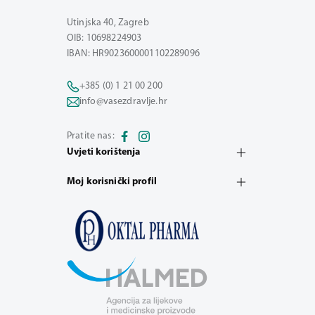
Utinjska 40, Zagreb
OIB: 10698224903
IBAN: HR9023600001102289096
+385 (0) 1 21 00 200
info@vasezdravlje.hr
Pratite nas:
Uvjeti korištenja
Moj korisnički profil