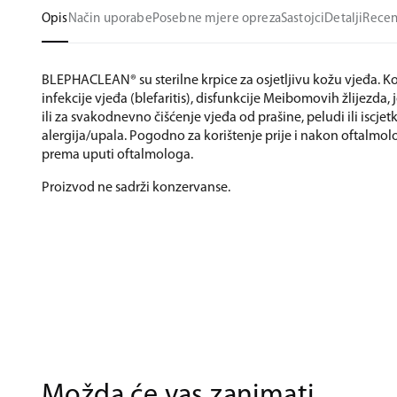
Opis
Način uporabe
Posebne mjere opreza
Sastojci
Detalji
Recen
BLEPHACLEAN® su sterilne krpice za osjetljivu kožu vjeđa. Kor
infekcije vjeđa (blefaritis), disfunkcije Meibomovih žlijezda
ili za svakodnevno čišćenje vjeđa od prašine, peludi ili iscjet
alergija/upala. Pogodno za korištenje prije i nakon oftalmolo
prema uputi oftalmologa.
Proizvod ne sadrži konzervanse.
Možda će vas zanimati