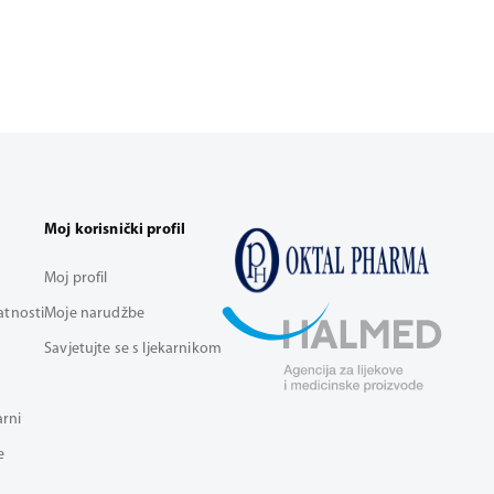
Moj korisnički profil
Moj profil
vatnosti
Moje narudžbe
Savjetujte se s ljekarnikom
arni
e