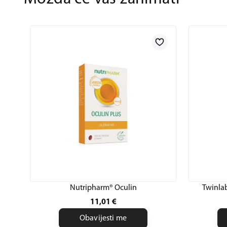
Nutripharm® Oculin
Twinla
11,01
€
Obavijesti me