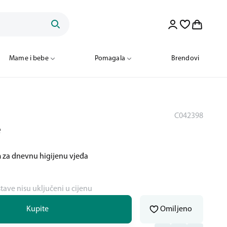
Mame i bebe
Pomagala
Brendovi
C042398
e
m za dnevnu higijenu vjeđa
stave nisu uključeni u cijenu
Kupite
Omiljeno