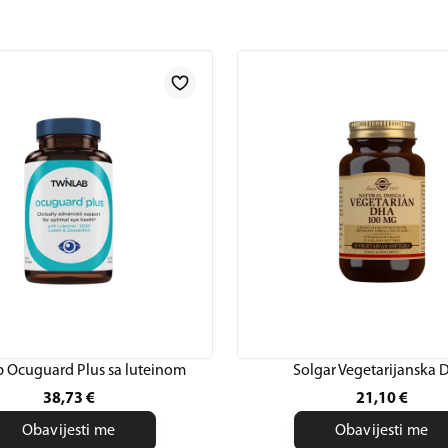
b Ocuguard Plus sa luteinom
Solgar Vegetarijanska
38,73
€
21,10
€
Obavijesti me
Obavijesti me