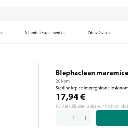
Vitamini i suplementi
Zdrav život
Blephaclean maramic
20 kom
Sterilne krpice impregnirane losiono
17,94
€
PDV je uključen u cijenu / Troškovi do