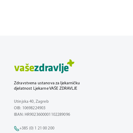
Zdravstvena ustanova za ljekarničku
djelatnost Ljekarne VAŠE ZDRAVLJE
Utinjska 40, Zagreb
OIB: 10698224903
IBAN: HR9023600001102289096
+385 (0) 1 21 00 200