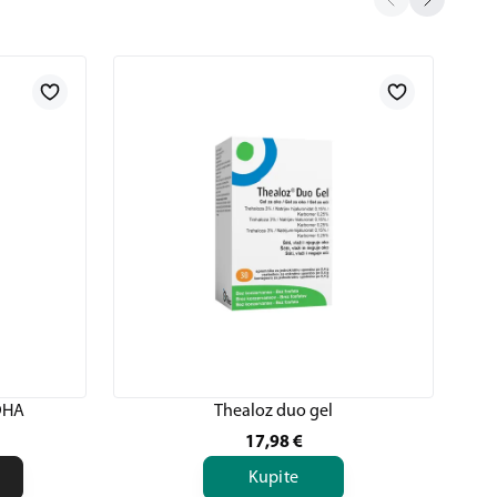
 DHA
Thealoz duo gel
17,98
€
Kupite