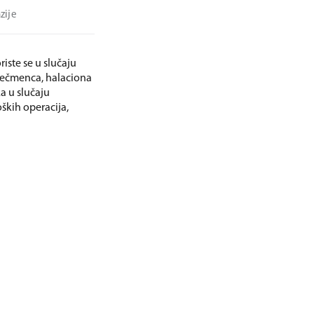
zije
iste se u slučaju
, ječmenca, halaciona
ka u slučaju
ških operacija,