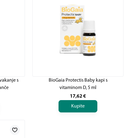
žvakanje s
BioGaia Protectis Baby kapi s
anče
vitaminom D, 5 ml
17,62
€
Kupite