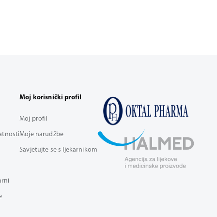
Moj korisnički profil
Moj profil
vatnosti
Moje narudžbe
Savjetujte se s ljekarnikom
arni
e