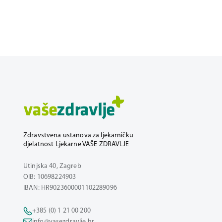
Zdravstvena ustanova za ljekarničku
djelatnost Ljekarne VAŠE ZDRAVLJE
Utinjska 40, Zagreb
OIB: 10698224903
IBAN: HR9023600001102289096
+385 (0) 1 21 00 200
info@vasezdravlje.hr