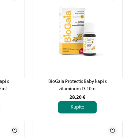
api s
BioGaia Protectis Baby kapi s
0 ml
vitaminom D, 10ml
28,20
€
Kupite