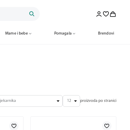
Mame i bebe
Pomagala
Brendovi
jekarnika
12
proizvoda po stranici