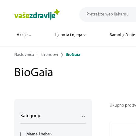
Akcije
Ljepota i njega
Samoliječenje
Naslovnica
Brendovi
BioGaia
BioGaia
Ukupno proiz
Kategorije
Mame i bebe
5