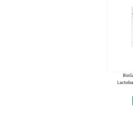
BioGa
Lactobac