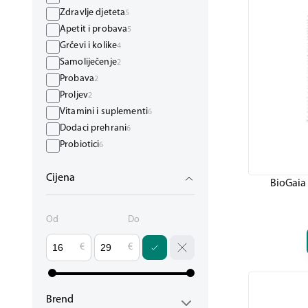
Zdravlje djeteta
5
Apetit i probava
5
Grčevi i kolike
4
Samoliječenje
2
Probava
2
Proljev
2
Vitamini i suplementi
6
Dodaci prehrani
6
Probiotici
6
Pripravci posebno za
4
Cijena
Djeca
4
BioGaia 
Od
Do
€
€
Brend