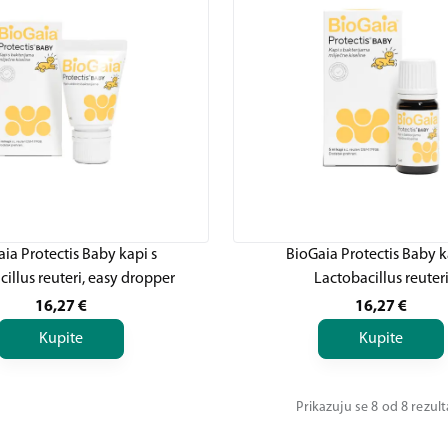
ia Protectis Baby kapi s
BioGaia Protectis Baby k
illus reuteri, easy dropper
Lactobacillus reuter
16,27
€
16,27
€
Kupite
Kupite
Prikazuju se 8 od 8 rezul