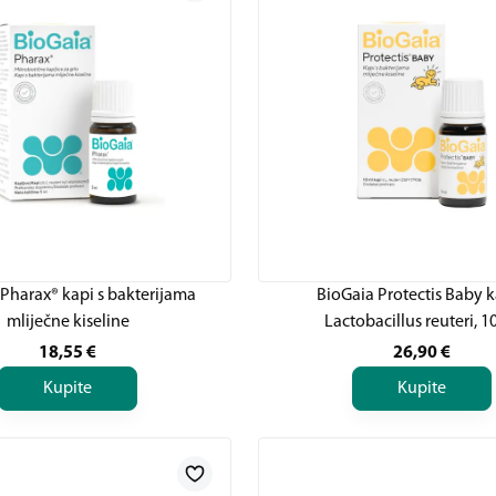
Pharax® kapi s bakterijama
BioGaia Protectis Baby k
mliječne kiseline
Lactobacillus reuteri, 1
18,55
€
26,90
€
Kupite
Kupite