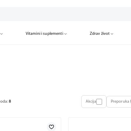
Vitamini i suplementi
Zdrav život
voda:
8
Akcija
Preporuka l