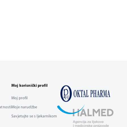
Moj korisnički profil
Moj profil
vatnosti
Moje narudžbe
Savjetujte se s ljekarnikom