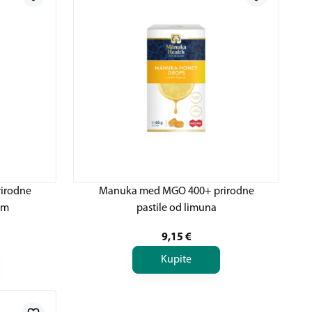
irodne
Manuka med MGO 400+ prirodne
lom
pastile od limuna
9,15
€
Kupite