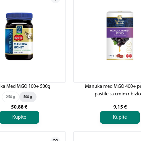
ka Med MGO 100+ 500g
Manuka med MGO 400+ pr
pastile sa crnim ribiz
250 g
500 g
50,88
€
9,15
€
Kupite
Kupite