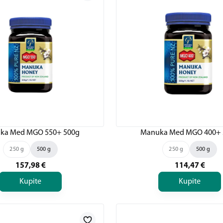
ka Med MGO 550+ 500g
Manuka Med MGO 400+ 
250 g
500 g
250 g
500 g
157,98
€
114,47
€
Kupite
Kupite