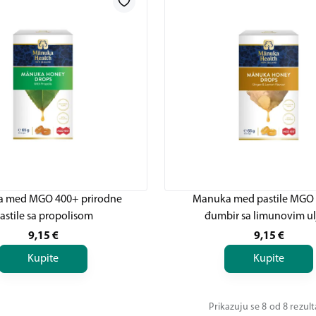
 med MGO 400+ prirodne
Manuka med pastile MGO 
astile sa propolisom
đumbir sa limunovim u
9,15
€
9,15
€
Kupite
Kupite
Prikazuju se 8 od 8 rezul