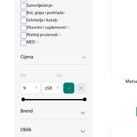
Samoliječenje
4
Bol, gripa i prehlada
4
Grlobolja i kašalj
4
Vitamini i suplementi
16
Pčelinji proizvodi
16
MED
16
Cijena
Od
Do
Manu
€
€
Brend
Oblik