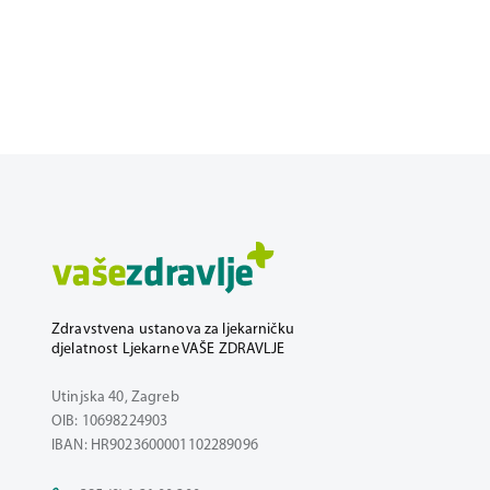
Zdravstvena ustanova za ljekarničku
djelatnost Ljekarne VAŠE ZDRAVLJE
Utinjska 40, Zagreb
OIB: 10698224903
IBAN: HR9023600001102289096