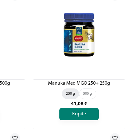
500g
Manuka Med MGO 250+ 250g
250 g
500 g
41,08
€
Kupite