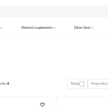
Vitamini i suplementi
Zdrav život
voda:
8
Akcija
Preporuka l