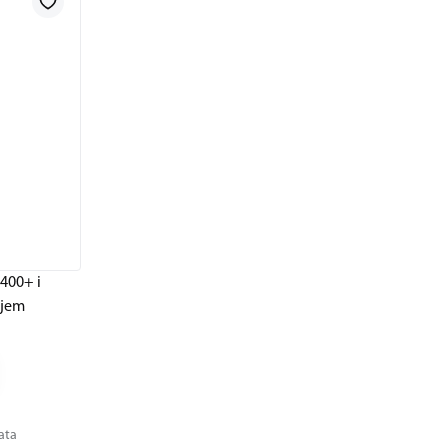
400+ i
ljem
tata