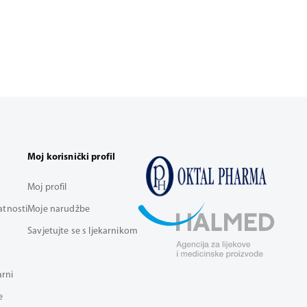
Moj korisnički profil
Moj profil
vatnosti
Moje narudžbe
Savjetujte se s ljekarnikom
arni
e