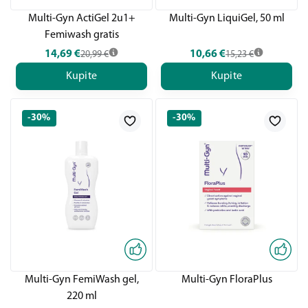
Multi-Gyn ActiGel 2u1+
Multi-Gyn LiquiGel, 50 ml
Femiwash gratis
14,69
€
10,66
€
20,99
€
15,23
€
Kupite
Kupite
-30%
-30%
Multi-Gyn FemiWash gel,
Multi-Gyn FloraPlus
220 ml