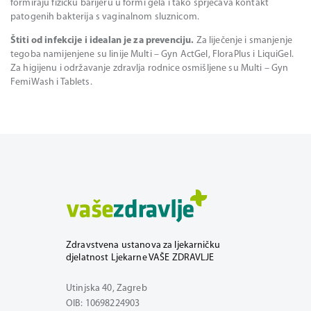
formiraju fizičku barijeru u formi gela i tako sprječava kontakt
patogenih bakterija s vaginalnom sluznicom.
Štiti od infekcije i idealan je za prevenciju.
Za liječenje i smanjenje
tegoba namijenjene su linije Multi – Gyn ActGel, FloraPlus i LiquiGel.
Za higijenu i održavanje zdravlja rodnice osmišljene su Multi – Gyn
FemiWash i Tablets.
Zdravstvena ustanova za ljekarničku
djelatnost Ljekarne VAŠE ZDRAVLJE
Utinjska 40, Zagreb
OIB: 10698224903