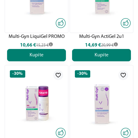
Multi-Gyn LiquiGel PROMO
Multi-Gyn ActiGel 2u1
10,66
€
14,69
€
15,23
€
20,99
€
Kupite
Kupite
-30%
-30%