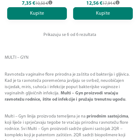
7,35
€
12,56
€
10,50
€
17,94
€
Kupite
Kupite
Prikazuju se 6 od 6 rezultata
MULTI – GYN
Ravnoteža vaginalne flore prirodna je zaštita od bakterija i gljivica.
Kad je ta ravnoteža poremećena javljaju se svrbež, neuobičajen
iscjedak, miris, suhoća i infekcije poput bakterijske vaginoze i
vaginalnih gljivičnih infekcija.
Multi – Gyn proizvodi vraćaju
ravnotežu rodnice, štite od infekcije i pružaju trenutnu ugodu
.
Multi – Gyn linija proizvoda temeljena je na
prirodnim sastojcima
,
koji liječe i sprječavaju tegobe te vraćaju prirodnu ravnotežu flore
rodnice. Svi Multi – Gyn proizvodi sadrže glavni sastojak 2QR –
kompleks koji je patentom zaštićen. 2QR sadrži biopolimere koji