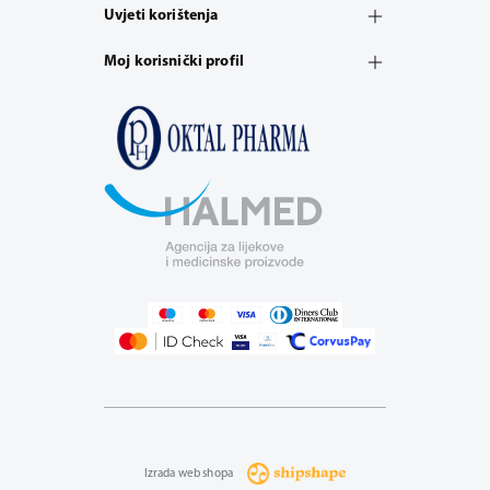
Uvjeti korištenja
Moj korisnički profil
Izrada web shopa