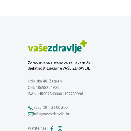
Zdravstvena ustanova za ljekarničku
djelatnost Ljekarne VAŠE ZDRAVLJE
Utinjska 40, Zagreb
OIB: 10698224903
IBAN: HR9023600001102289096
+385 (0) 1 21 00 200
info@vasezdravlje.hr
Pratite nas: