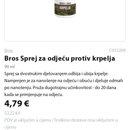
Bros
C053209
Bros Sprej za odjeću protiv krpelja
90 ml
Sprej sa dvostrukim djelovanjem odbija i ubija krpelje.
Namjenjen je za nanošenje na odjeću i obuću i djeluje odmah
po nanošenju. Pruža dugotrajnu učinkovitost - do 20 dana
kada se primjenjuje na odjeću.
4,79
€
53,22
€/l
PDV je uključen u cijenu / Troškovi dostave nisu uključeni u
cijenu