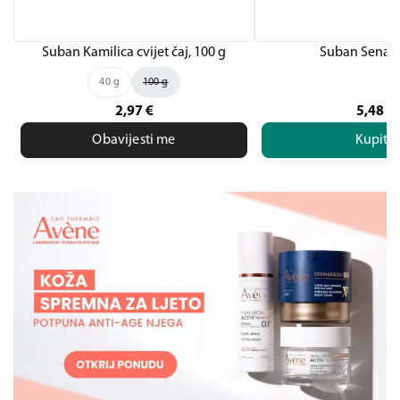
Suban Kamilica cvijet čaj, 100 g
Suban Senaek
40 g
100 g
2,97
€
5,48
€
Obavijesti me
Kupite