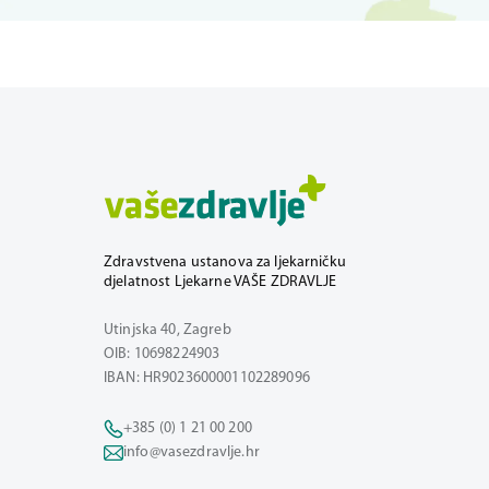
Zdravstvena ustanova za ljekarničku
djelatnost Ljekarne VAŠE ZDRAVLJE
Utinjska 40, Zagreb
OIB: 10698224903
IBAN: HR9023600001102289096
+385 (0) 1 21 00 200
info@vasezdravlje.hr