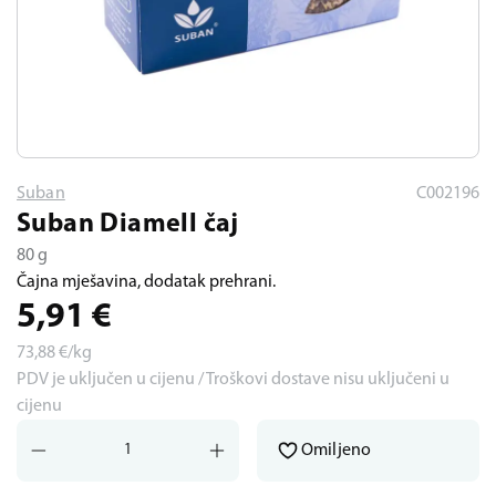
Suban
C002196
Suban Diamell čaj
80 g
Čajna mješavina, dodatak prehrani.
5,91
€
73,88
€/kg
PDV je uključen u cijenu / Troškovi dostave nisu uključeni u
cijenu
Omiljeno