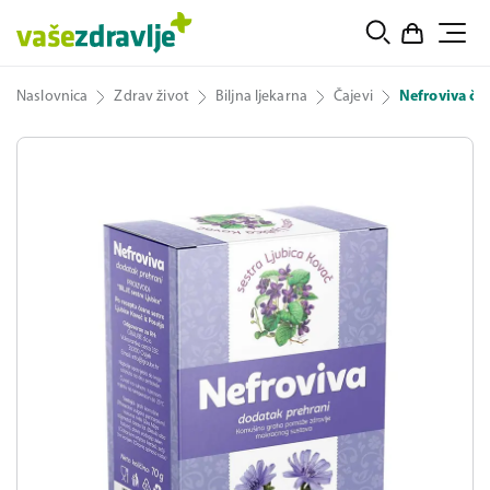
Naslovnica
Zdrav život
Biljna ljekarna
Čajevi
Nefroviva čaj