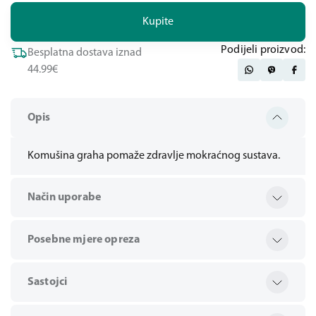
Kupite
Podijeli proizvod:
Besplatna dostava iznad
44.99€
Opis
Komušina graha pomaže zdravlje mokraćnog sustava.
Način uporabe
Posebne mjere opreza
Sastojci