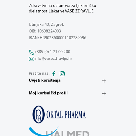
Zdravstvena ustanova za ljekarničku
djelatnost Ljekarne VAŠE ZDRAVLJE
Utinjska 40, Zagreb
OIB: 10698224903
IBAN: HR9023600001102289096
+385 (0) 1 21 00 200
info@vasezdravlje.hr
Pratite nas:
Uvjeti korištenja
Moj korisnički profil