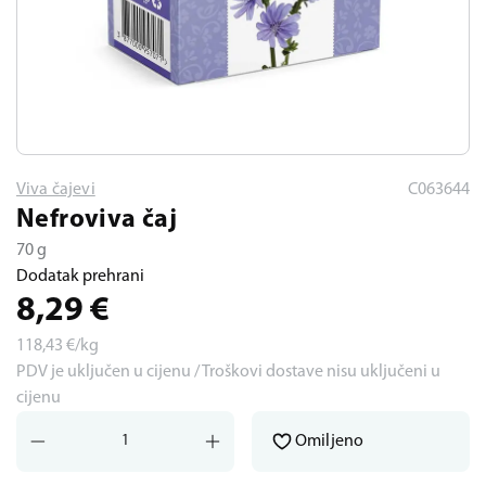
Viva čajevi
C063644
Nefroviva čaj
70 g
Dodatak prehrani
8,29
€
118,43
€/kg
PDV je uključen u cijenu / Troškovi dostave nisu uključeni u
cijenu
Omiljeno