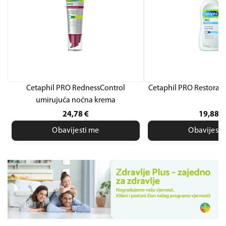
Cetaphil PRO RednessControl
Cetaphil PRO Restora
umirujuća noćna krema
24,78
€
19,88
€
Obavijesti me
Obavijesti