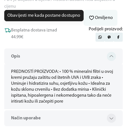
cijenu
Obavijesti me kada postane dostupno
Omiljeno
Podijeli proizvod:
Besplatna dostava iznad
44.99€
Opis
PREDNOSTİ PROİZVODA: • 100 % mineralni filtri u ovoj
kremi pružaju zaštitu od štetnih UVA i UVB zraka •
Umiruje i hidratizira suhu, osjetljivu kožu • Idealna za
kožu sklonu crvenilu • Bez dodatka mirisa • Klinički
ispitana, hipoalergena i nekomedogena tako da neće
iritirati kožu ili začepiti pore
Način uporabe