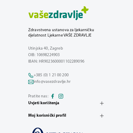
Zdravstvena ustanova za ljekarničku
djelatnost Ljekarne VAŠE ZDRAVLJE
Utinjska 40, Zagreb
OIB: 10698224903
IBAN: HR9023600001102289096
+385 (0) 1 21 00 200
info@vasezdravlje.hr
Pratite nas:
Uvjeti korištenja
Moj korisnički profil