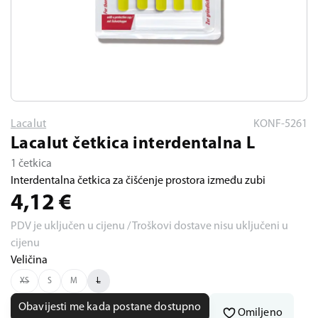
Lacalut
KONF-5261
Lacalut četkica interdentalna L
1 četkica
Interdentalna četkica za čišćenje prostora između zubi
4,12
€
PDV je uključen u cijenu / Troškovi dostave nisu uključeni u
cijenu
Veličina
XS
S
M
L
Obavijesti me kada postane dostupno
Omiljeno