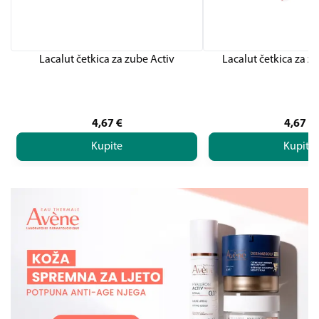
Lacalut četkica za zube Activ
Lacalut četkica za z
4,67
€
4,67
€
Kupite
Kupite