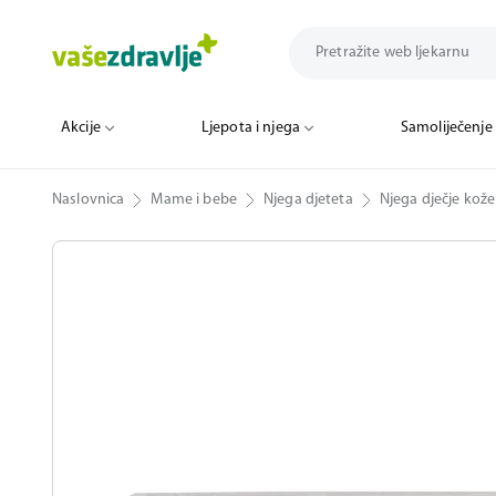
Akcije
Ljepota i njega
Samoliječenje
Naslovnica
Mame i bebe
Njega djeteta
Njega dječje kože