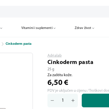
Vitamini i suplementi
Zdrav život
Cinkoderm pasta
Adrialab
Cinkoderm pasta
25 g
Za zaštitu kože.
6,50
€
PDV je uključen u cijenu / Troškovi do