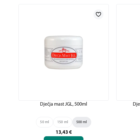
Dječja mast JGL, 500ml
Dje
50 ml
150 ml
500 ml
13,43
€