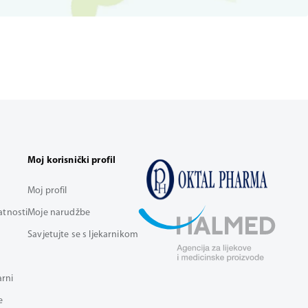
Moj korisnički profil
Moj profil
vatnosti
Moje narudžbe
Savjetujte se s ljekarnikom
arni
e