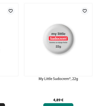
My Little Sudocrem®, 22g
A
4,89
€