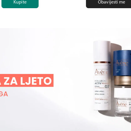
Kupite
Obavijesti me