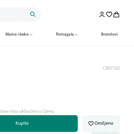
Mame i bebe
Pomagala
Brendovi
C007102
stave nisu uključeni u cijenu
Kupite
Omiljeno