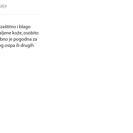
zije
zaštitno i blago
paljene kože, osobito
ebno je pogodna za
g osipa ili drugih