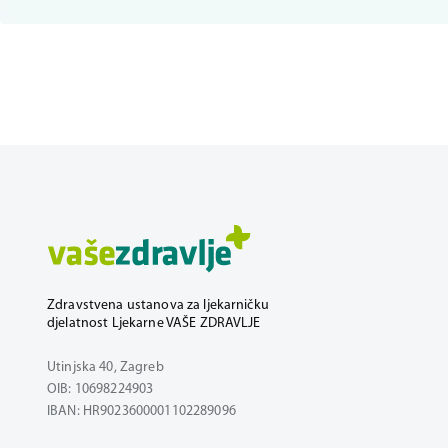
Zdravstvena ustanova za ljekarničku
djelatnost Ljekarne VAŠE ZDRAVLJE
Utinjska 40, Zagreb
OIB: 10698224903
IBAN: HR9023600001102289096