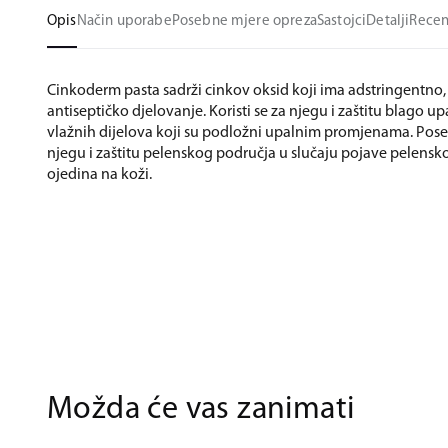
Opis
Način uporabe
Posebne mjere opreza
Sastojci
Detalji
Recen
Cinkoderm pasta sadrži cinkov oksid koji ima adstringentno, 
antiseptičko djelovanje. Koristi se za njegu i zaštitu blago u
vlažnih dijelova koji su podložni upalnim promjenama. Pos
njegu i zaštitu pelenskog područja u slučaju pojave pelensko
ojedina na koži.
Možda će vas zanimati