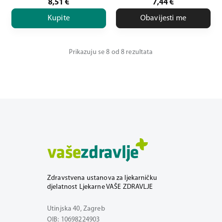
8,51
€
7,44
€
Kupite
Obavijesti me
Prikazuju se 8 od 8 rezultata
Zdravstvena ustanova za ljekarničku
djelatnost Ljekarne VAŠE ZDRAVLJE
Utinjska 40, Zagreb
OIB: 10698224903