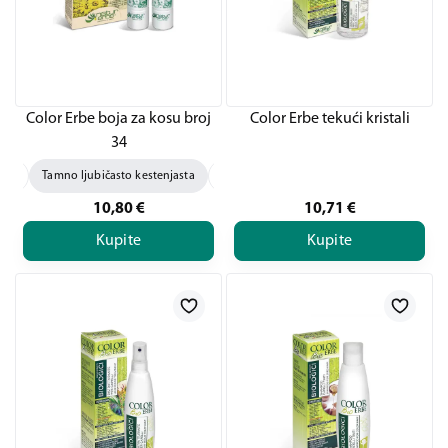
Color Erbe boja za kosu broj
Color Erbe tekući kristali
34
sta
Tamno ljubičasto kestenjasta
Tamno plava
Venecijansko crvena
10,80
€
10,71
€
Kupite
Kupite