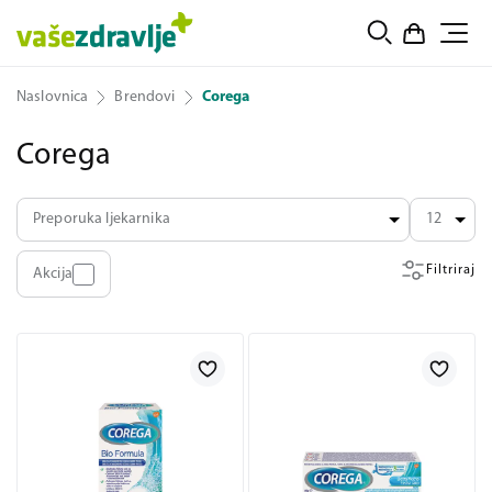
Naslovnica
Brendovi
Corega
Corega
Preporuka ljekarnika
12
Filtriraj
Akcija