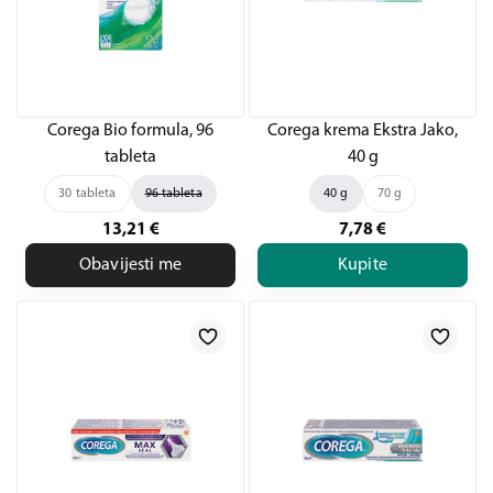
Corega Bio formula, 96
Corega krema Ekstra Jako,
tableta
40 g
30 tableta
96 tableta
40 g
70 g
13,21
€
7,78
€
Obavijesti me
Kupite