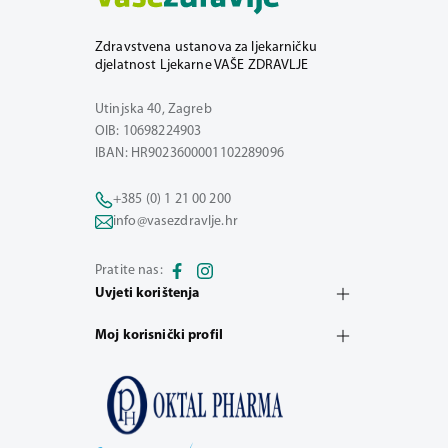
Zdravstvena ustanova za ljekarničku
djelatnost Ljekarne VAŠE ZDRAVLJE
Utinjska 40, Zagreb
OIB: 10698224903
IBAN: HR9023600001102289096
+385 (0) 1 21 00 200
info@vasezdravlje.hr
Pratite nas:
Uvjeti korištenja
Moj korisnički profil