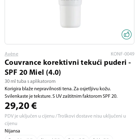
Avène
KONF-0049
Couvrance korektivni tekući puderi -
SPF 20 Miel (4.0)
30 ml tuba s aplikatorom
Korigira blaže nepravilnosti tena. Za osjetljivu kožu.
Svilenkaste je teksture. S UV zaštitnim faktorom SPF 20.
29,20
€
PDV je uključen u cijenu / Troškovi dostave nisu uključeni u
cijenu
Nijansa