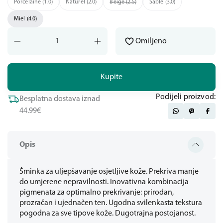
Porcelaine (1.0)
Naturel (2.0)
Beige (2.5)
Sable (3.0)
Miel (4.0)
Omiljeno
Kupite
Podijeli proizvod:
Besplatna dostava iznad
44.99€
Opis
Šminka za uljepšavanje osjetljive kože. Prekriva manje
do umjerene nepravilnosti. Inovativna kombinacija
pigmenata za optimalno prekrivanje: prirodan,
prozračan i ujednačen ten. Ugodna svilenkasta tekstura
pogodna za sve tipove kože. Dugotrajna postojanost.