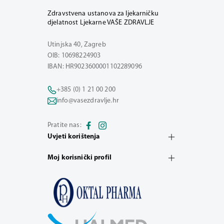
Zdravstvena ustanova za ljekarničku
djelatnost Ljekarne VAŠE ZDRAVLJE
Utinjska 40, Zagreb
OIB: 10698224903
IBAN: HR9023600001102289096
+385 (0) 1 21 00 200
info@vasezdravlje.hr
Pratite nas:
Uvjeti korištenja
Moj korisnički profil