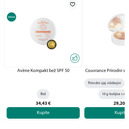
Avène Kompakt bež SPF 50
Couvrance Prirodni sja
Prirodni sjaj višebojni
Bež
10 g kutijica s o
34,43
€
29,20
€
Kupite
Kupite