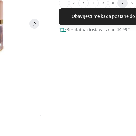
1
2
3
4
5
6
7
9
Obavijesti me kada postane d
Besplatna dostava iznad 44.99€