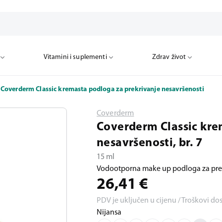
Vitamini i suplementi
Zdrav život
Coverderm Classic kremasta podloga za prekrivanje nesavršenosti
Coverderm
Coverderm Classic kre
nesavršenosti, br. 7
15 ml
Vodootporna make up podloga za prek
26,41
€
PDV je uključen u cijenu / Troškovi do
Nijansa