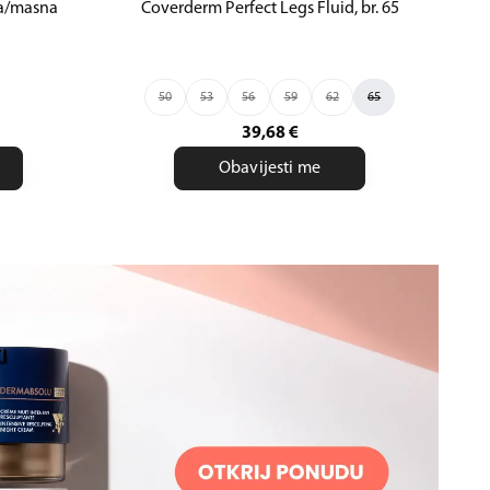
ta/masna
Coverderm Perfect Legs Fluid, br. 65
V
50
53
56
59
62
65
39,68
€
Obavijesti me