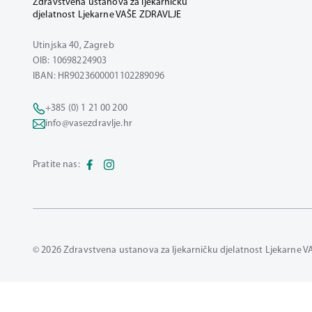
Zdravstvena ustanova za ljekarničku
djelatnost Ljekarne VAŠE ZDRAVLJE
Utinjska 40, Zagreb
OIB: 10698224903
IBAN: HR9023600001102289096
+385 (0) 1 21 00 200
info@vasezdravlje.hr
Pratite nas:
© 2026 Zdravstvena ustanova za ljekarničku djelatnost Ljekarne V