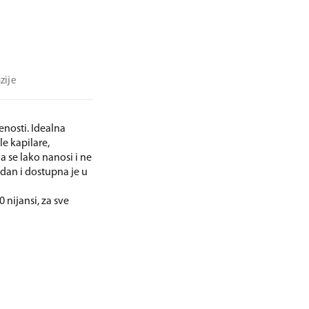
zije
nosti. Idealna
le kapilare,
a se lako nanosi i ne
i dan i dostupna je u
nijansi, za sve