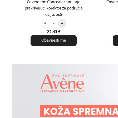
Coverderm Concealer anti-age
Coverd
prekrivajući korektor za područje
očiju, br.6
4
5
6
22,43
€
Obavijesti me