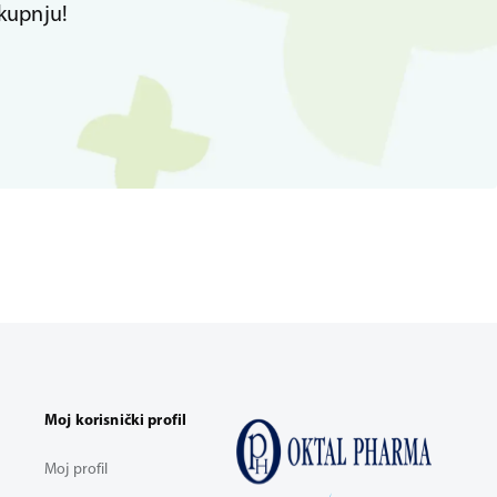
kupnju!
Moj korisnički profil
Moj profil