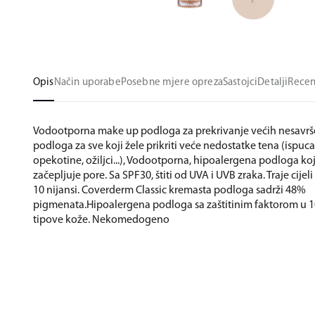
Opis
Način uporabe
Posebne mjere opreza
Sastojci
Detalji
Recen
Vodootporna make up podloga za prekrivanje većih nesavrše
podloga za sve koji žele prikriti veće nedostatke tena (ispuca
opekotine, ožiljci...), Vodootporna, hipoalergena podloga koj
začepljuje pore. Sa SPF30, štiti od UVA i UVB zraka. Traje cijel
10 nijansi. Coverderm Classic kremasta podloga sadrži 48%
pigmenata.Hipoalergena podloga sa zaštitinim faktorom u 10 
tipove kože. Nekomedogeno