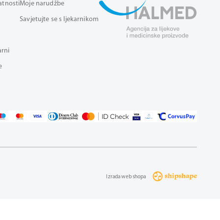
vatnosti
Moje narudžbe
Savjetujte se s ljekarnikom
arni
e
Izrada web shopa