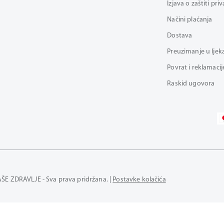
Izjava o zaštiti pri
Načini plaćanja
Dostava
Preuzimanje u ljek
Povrat i reklamacij
Raskid ugovora
AŠE ZDRAVLJE - Sva prava pridržana. |
Postavke kolačića