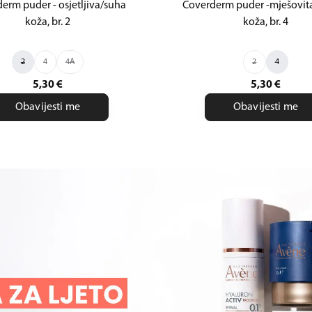
erm puder - osjetljiva/suha
Coverderm puder -mješovi
koža, br. 2
koža, br. 4
2
4
4A
2
4
5,30
€
5,30
€
Obavijesti me
Obavijesti me