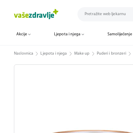
Akcije
Ljepota i njega
Samoliječenje
Naslovnica
Ljepota i njega
Make up
Puderi i bronzeri