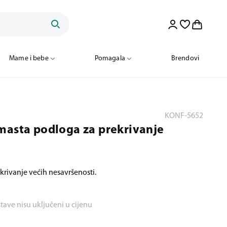
Mame i bebe
Pomagala
Brendovi
KONF-5652
masta podloga za prekrivanje
rivanje većih nesavršenosti.
stave nisu uključeni u cijenu