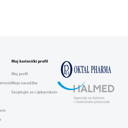
Moj korisnički profil
Moj profil
vatnosti
Moje narudžbe
Savjetujte se s ljekarnikom
arni
e