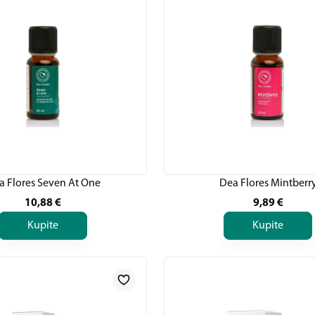
a Flores Seven At One
Dea Flores Mintberr
10,88
€
9,89
€
Kupite
Kupite