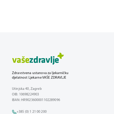
Zdravstvena ustanova za ljekarničku
djelatnost Ljekarne VAŠE ZDRAVLJE
Utinjska 40, Zagreb
OIB: 10698224903
IBAN: HR9023600001102289096
+385 (0) 1 21 00 200