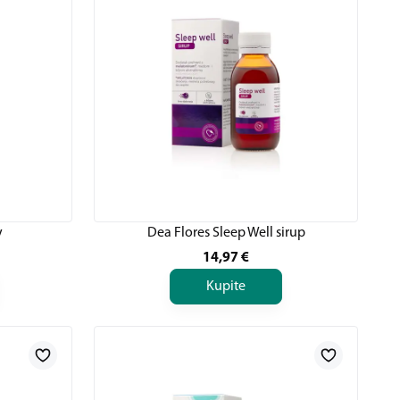
y
Dea Flores Sleep Well sirup
14,97
€
Kupite