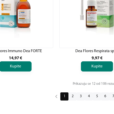
lores Immuno Dea FORTE
Dea Flores Respirata sp
14,97
€
9,97
€
Kupite
Kupite
Prikazuju se 12 od 106 rezu
1
2
3
4
5
6