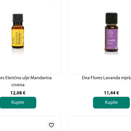
es Eterično ulje Mandarina
Dea Flores Lavanda mješ
crvena
12,08
€
11,44
€
Kupite
Kupite