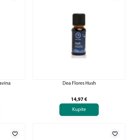
avina
Dea Flores Hush
14,97
€
Kupite