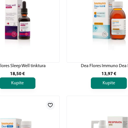
lores Sleep Well tinktura
Dea Flores Immuno Dea
18,50
€
13,97
€
Kupite
Kupite