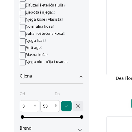
Difuzeri i eterična ulja
9
Ljepota i njega
26
Njega kose i vlasišta
3
Normalna kosa
1
Suha i oštećena kosa
3
Njega lica
15
Anti age
2
Masna koža
3
Njega oko očiju i usana
2
Normalna i mješovita koža
5
Cijena
Osjetljiva koža
1
Dea Flor
Suha koža
6
Čišćenje lica
1
Od
Do
Njega tijela
12
Celulit i strije
5
€
€
Depilacija
3
Dezodoransi i parfemi
1
Kreme za tijelo
2
Brend