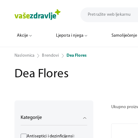
Akcije
Ljepota i njega
Samoliječenje
Naslovnica
Brendovi
Dea Flores
Dea Flores
Ukupno proiz
Kategorije
Antiseptici i dezinficijensi
1