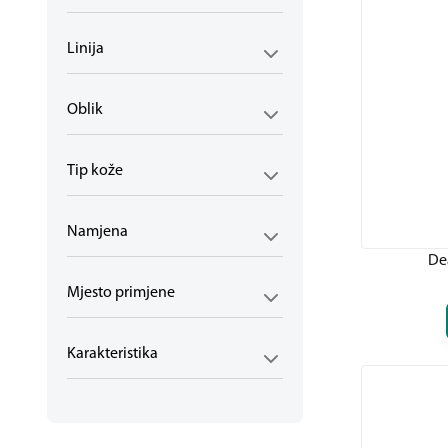
Njega nogu
2
Oralna higijena
2
Linija
Paste za zube i vodice
2
Posebna njega kože
3
Iritacije kože
2
Oblik
Koža sklona crvenilu
1
Za muškarce
4
Tip kože
Brijanje
4
Zaštita od komaraca
5
Za djecu
2
Namjena
Za odrasle
4
De
Mame i bebe
6
Njega djeteta
Mjesto primjene
3
Kupanje i higijena
1
Njega dječje kože
2
Karakteristika
Trudnice i dojilje
1
Njega kože trudnica i dojilja
1
Zdravlje djeteta
2
Pelenski osip
1