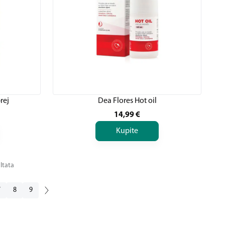
rej
Dea Flores Hot oil
14,99
€
Kupite
ltata
7
8
9