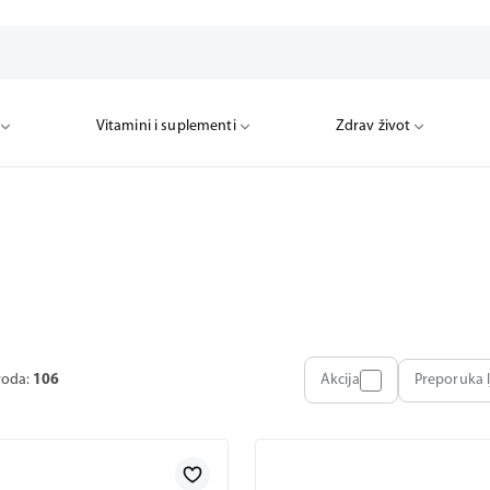
Vitamini i suplementi
Zdrav život
voda:
106
Akcija
Preporuka l