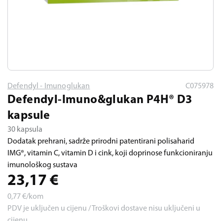
Defendyl - Imunoglukan
C075978
Defendyl-Imuno&glukan P4H® D3
kapsule
30 kapsula
Dodatak prehrani, sadrže prirodni patentirani polisaharid
IMG®, vitamin C, vitamin D i cink, koji doprinose funkcioniranju
imunološkog sustava
23,17
€
0,77
€/kom
PDV je uključen u cijenu / Troškovi dostave nisu uključeni u
cijenu