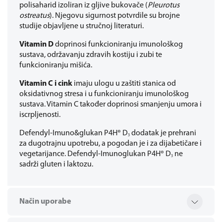
polisaharid izoliran iz gljive bukovače (
Pleurotus
ostreatus
). Njegovu sigurnost potvrdile su brojne
studije objavljene u stručnoj literaturi.
Vitamin D
doprinosi funkcioniranju imunološkog
sustava, održavanju zdravih kostiju i zubi te
funkcioniranju mišića.
Vitamin C i cink
imaju ulogu u zaštiti stanica od
oksidativnog stresa i u funkcioniranju imunološkog
sustava. Vitamin C također doprinosi smanjenju umora i
iscrpljenosti.
Defendyl-Imuno&glukan P4H® D
dodatak je prehrani
3
za dugotrajnu upotrebu, a pogodan je i za dijabetičare i
vegetarijance. Defendyl-Imunoglukan P4H® D
ne
3
sadrži gluten i laktozu.
Način uporabe