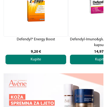
Defendyl® Energy Boost
Defendyl-Imuno&glukan
kapsula
9,20
€
14,97
€
Kupite
Kupite