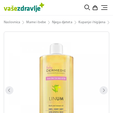
Naslovnica
Mame i bebe
Njega djeteta
Kupanje i higijena