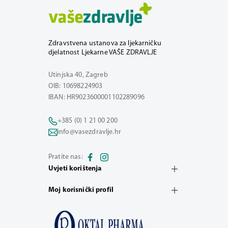
Zdravstvena ustanova za ljekarničku
djelatnost Ljekarne VAŠE ZDRAVLJE
Utinjska 40, Zagreb
OIB: 10698224903
IBAN: HR9023600001102289096
+385 (0) 1 21 00 200
info@vasezdravlje.hr
Pratite nas:
Uvjeti korištenja
Moj korisnički profil