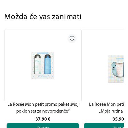
Možda će vas zanimati
La Rosée Mon petit promo paket „Moj
La Rosée Mon petit
poklon set za novorođenče“
„Moja rutina k
37,90
€
35,90
€