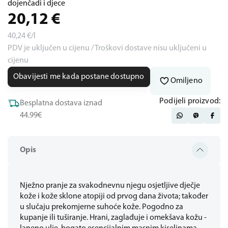
dojenčadi i djece
20,12
€
40,24
€/l
PDV je uključen u cijenu / Troškovi dostave nisu uključeni u
cijenu
Obavijesti me kada postane dostupno
Omiljeno
Podijeli proizvod:
Besplatna dostava iznad
44.99€
Opis
Nježno pranje za svakodnevnu njegu osjetljive dječje
kože i kože sklone atopiji od prvog dana života; također
u slučaju prekomjerne suhoće kože. Pogodno za
kupanje ili tuširanje. Hrani, zaglađuje i omekšava kožu -