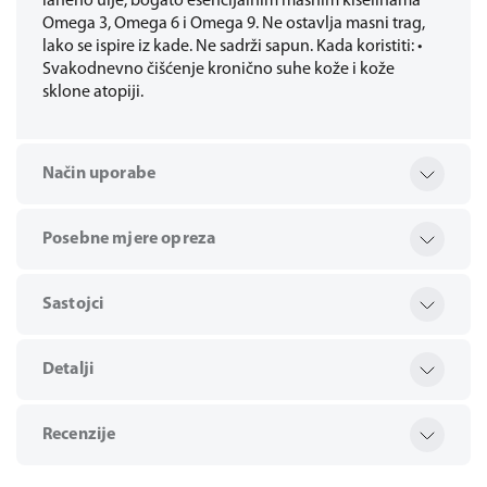
laneno ulje, bogato esencijalnim masnim kiselinama
Omega 3, Omega 6 i Omega 9. Ne ostavlja masni trag,
lako se ispire iz kade. Ne sadrži sapun. Kada koristiti: •
Svakodnevno čišćenje kronično suhe kože i kože
sklone atopiji.
Način uporabe
Posebne mjere opreza
Sastojci
Detalji
Recenzije