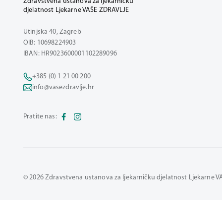
Zdravstvena ustanova za ljekarničku
djelatnost Ljekarne VAŠE ZDRAVLJE
Utinjska 40, Zagreb
OIB: 10698224903
IBAN: HR9023600001102289096
+385 (0) 1 21 00 200
info@vasezdravlje.hr
Pratite nas:
© 2026 Zdravstvena ustanova za ljekarničku djelatnost Ljekarne V