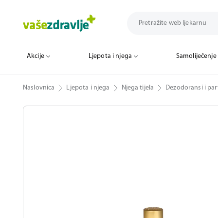
Akcije
Ljepota i njega
Samoliječenje
Naslovnica
Ljepota i njega
Njega tijela
Dezodoransi i par