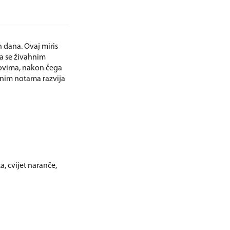
h dana. Ovaj miris
ra se živahnim
novima, nakon čega
ršnim notama razvija
, cvijet naranče,