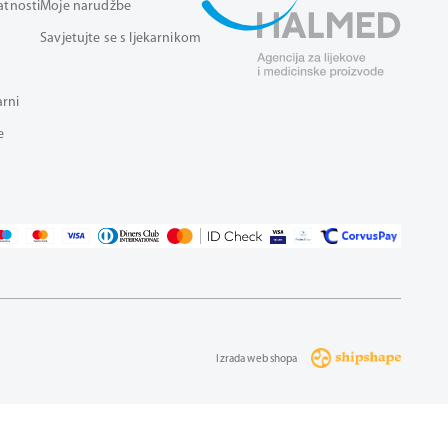
vatnosti
Moje narudžbe
Savjetujte se s ljekarnikom
arni
e
Izrada web shopa