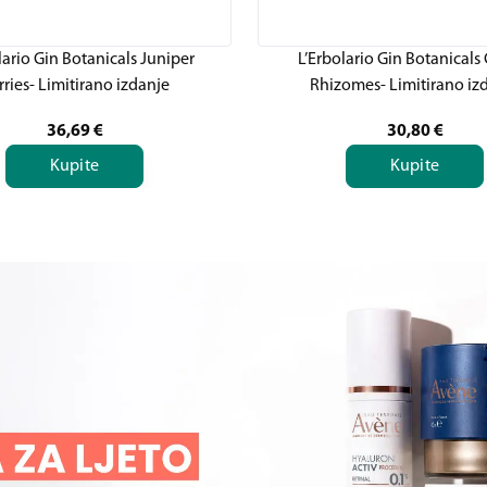
lario Gin Botanicals Juniper
L’Erbolario Gin Botanicals
rries- Limitirano izdanje
Rhizomes- Limitirano iz
36,69
€
30,80
€
Kupite
Kupite