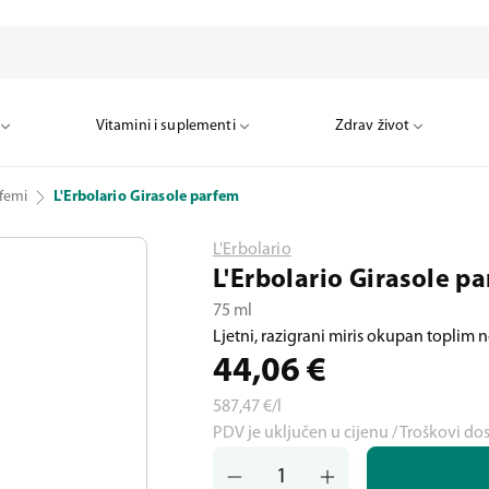
Vitamini i suplementi
Zdrav život
femi
L'Erbolario Girasole parfem
L'Erbolario
L'Erbolario Girasole p
75 ml
Ljetni, razigrani miris okupan toplim
44,06
€
587,47
€/l
PDV je uključen u cijenu / Troškovi do