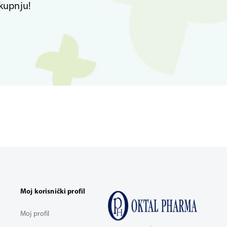
kupnju!
Moj korisnički profil
Moj profil