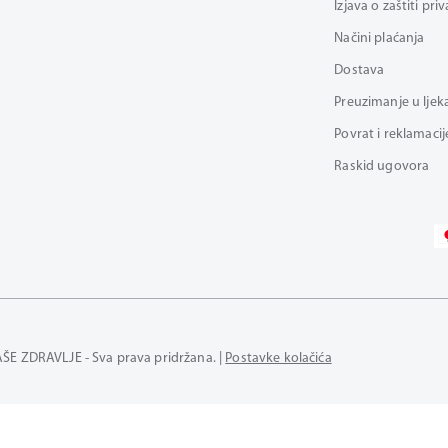
Izjava o zaštiti pri
Načini plaćanja
Dostava
Preuzimanje u ljek
Povrat i reklamacij
Raskid ugovora
AŠE ZDRAVLJE - Sva prava pridržana. |
Postavke kolačića