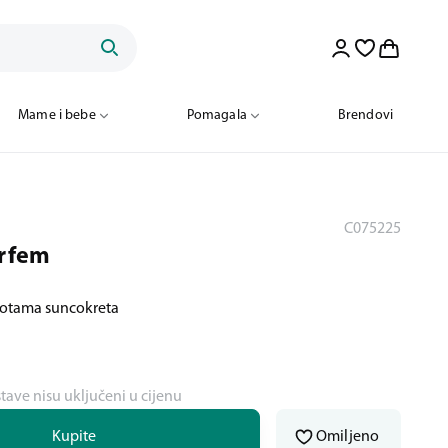
Mame i bebe
Pomagala
Brendovi
C075225
arfem
 notama suncokreta
stave nisu uključeni u cijenu
Kupite
Omiljeno