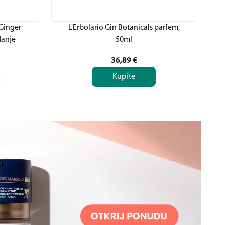
 Ginger
L'Erbolario Gin Botanicals parfem,
L'
danje
50ml
36,89
€
Kupite