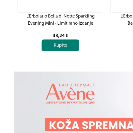
L’Erbolario Bella di Notte Sparkling
L’Erbo
Evening Mini - Limitirano izdanje
Be
33,24
€
Kupite