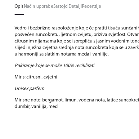
Opis
Način uporabe
Sastojci
Detalji
Recenzije
Vedro i bezbrižno raspoloženje koje će pratiti tisuću sunčani
posvećen suncokretu, ljetnom cvijetu, priziva svjetlost. Otva
citrusnim nijansama koje se isprepliću s jasnim vodenim to
slijedi nježna cvjetna srednja nota suncokreta koja se u zav
u harmoniji sa slatkim notama meda i vanilije.
Pakiranje koje se može 100% reciklirati.
Miris: citrusni, cvjetni
Unisex parfem
Mirisne note: bergamot, limun, vodena nota, latice suncokreta
đumbir, vanilija, med