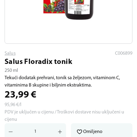
Salus
C006899
Salus Floradix tonik
250 ml
Tekući dodatak prehrani, tonik sa željezom, vitaminom C,
vitaminima B skupine i biljnim ekstraktima.
23,99
€
95,96
€/l
PDV je uključen u cijenu / Troškovi dostave nisu uključeni u
cijenu
Omiljeno