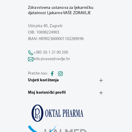
Zdravstvena ustanova za ljekarničku
djelatnost Ljekarne VAŠE ZDRAVLJE
Utinjska 40, Zagreb
OIB: 10698224903
IBAN: HR9023600001102289096
+385 (0) 1 21 00 200
info@vasezdravlje.hr
Pratite nas:
Uvjeti korištenja
Moj korisnički profil