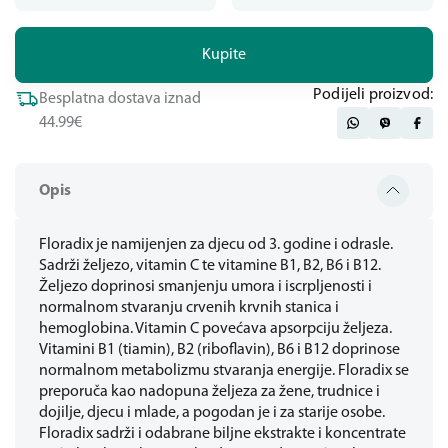
Kupite
Podijeli proizvod:
Besplatna dostava iznad
44.99€
Opis
Floradix je namijenjen za djecu od 3. godine i odrasle.
Sadrži željezo, vitamin C te vitamine B1, B2, B6 i B12.
Željezo doprinosi smanjenju umora i iscrpljenosti i
normalnom stvaranju crvenih krvnih stanica i
hemoglobina. Vitamin C povećava apsorpciju željeza.
Vitamini B1 (tiamin), B2 (riboflavin), B6 i B12 doprinose
normalnom metabolizmu stvaranja energije. Floradix se
preporuča kao nadopuna željeza za žene, trudnice i
dojilje, djecu i mlade, a pogodan je i za starije osobe.
Floradix sadrži i odabrane biljne ekstrakte i koncentrate