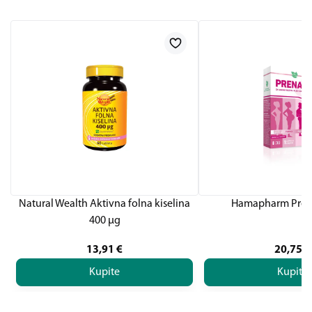
Natural Wealth Aktivna folna kiselina
Hamapharm Prena
400 µg
13,91
€
20,75
€
Kupite
Kupite