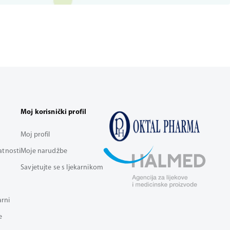
Moj korisnički profil
Moj profil
vatnosti
Moje narudžbe
Savjetujte se s ljekarnikom
arni
e