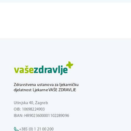
Zdravstvena ustanova za ljekarničku
djelatnost Ljekarne VAŠE ZDRAVLJE
Utinjska 40, Zagreb
OIB: 10698224903
IBAN: HR9023600001102289096
+385 (0) 1 21 00 200