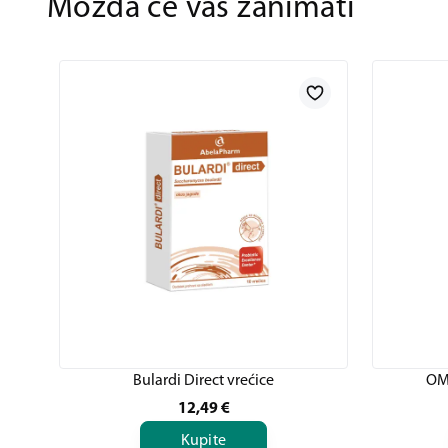
Možda će vas zanimati
Bulardi Direct vrećice
OM
12,49
€
Kupite