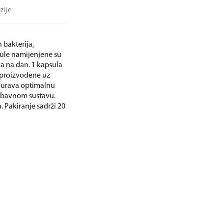
zije
 bakterija,
sule namijenjene su
la na dan. 1 kapsula
u proizvodene uz
gurava optimalnu
robavnom sustavu.
 Pakiranje sadrži 20