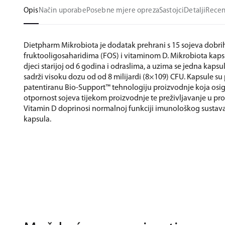
Opis
Način uporabe
Posebne mjere opreza
Sastojci
Detalji
Recen
Dietpharm Mikrobiota je dodatak prehrani s 15 sojeva dobrih
fruktooligosaharidima (FOS) i vitaminom D. Mikrobiota kap
djeci starijoj od 6 godina i odraslima, a uzima se jedna kapsu
sadrži visoku dozu od od 8 milijardi (8×109) CFU. Kapsule s
patentiranu Bio-Support™ tehnologiju proizvodnje koja osi
otpornost sojeva tijekom proizvodnje te preživljavanje u p
Vitamin D doprinosi normalnoj funkciji imunološkog sustava.
kapsula.