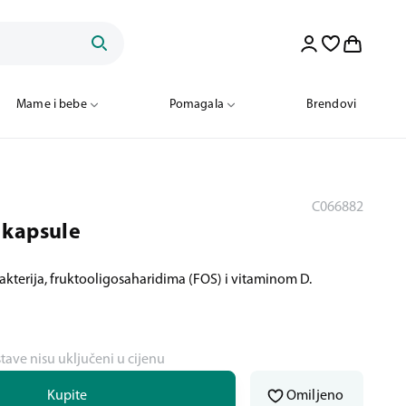
Mame i bebe
Pomagala
Brendovi
C066882
 kapsule
akterija, fruktooligosaharidima (FOS) i vitaminom D.
stave nisu uključeni u cijenu
Kupite
Omiljeno