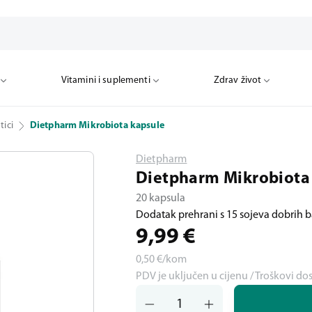
Vitamini i suplementi
Zdrav život
tici
Dietpharm Mikrobiota kapsule
Dietpharm
Dietpharm Mikrobiota
20 kapsula
Dodatak prehrani s 15 sojeva dobrih b
9,99
€
0,50
€/kom
PDV je uključen u cijenu / Troškovi do