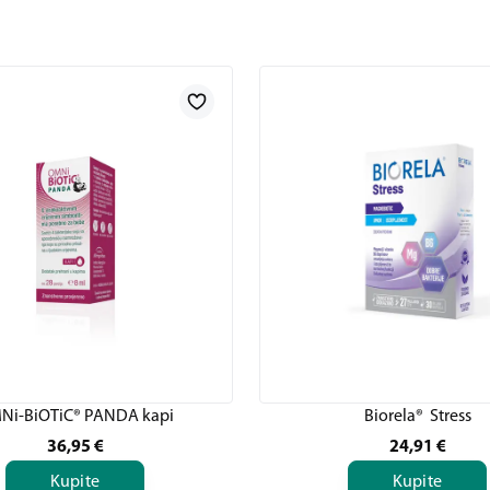
Ni-BiOTiC® PANDA kapi
Biorela® Stress
36,95
€
24,91
€
Kupite
Kupite