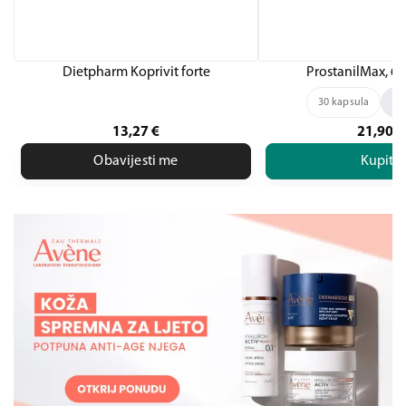
Dietpharm Koprivit forte
ProstanilMax, 60
30 kapsula
60
13,27
€
21,90
€
Obavijesti me
Kupite