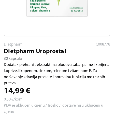
Dietpharm
C008778
Dietpharm Uroprostal
30 kapsula
Dodatak prehrani s ekstraktima plodova sabal palme i korijena
koprive, likopenom, cinkom, selenom i vitaminom E. Za
održavanje zdravlja prostate i normalnu funkciju mokraćnih
puteva.
14,99
€
0,50
€/kom
PDV je uključen u cijenu / Troškovi dostave nisu uključeni u
cijenu