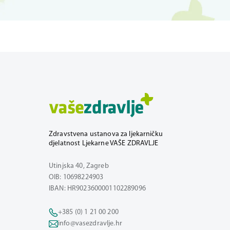
Zdravstvena ustanova za ljekarničku
djelatnost Ljekarne VAŠE ZDRAVLJE
Utinjska 40, Zagreb
OIB: 10698224903
IBAN: HR9023600001102289096
+385 (0) 1 21 00 200
info@vasezdravlje.hr