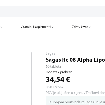
Vitamini i suplementi
Zdrav život
Sagas
Sagas Rc 08 Alpha Lipo
60 tableta
Dodatak prehrani
34,54
€
0,58
€/kom
PDV je uključen u cijenu / Troškovi do
Kupnjom proizvoda iz Sagas linije u 