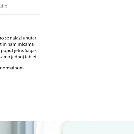
zije
dno se nalazi unutar
čitim namirnicama
e poput jetre. Sagas
samo jednoj tableti.
 i normalnom