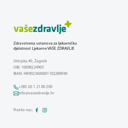
Zdravstvena ustanova za ljekarničku
djelatnost Ljekarne VAŠE ZDRAVLJE
Utinjska 40, Zagreb
OIB: 10698224903
IBAN: HR9023600001102289096
+385 (0) 1 21 00 200
info@vasezdravlje.hr
Pratite nas: