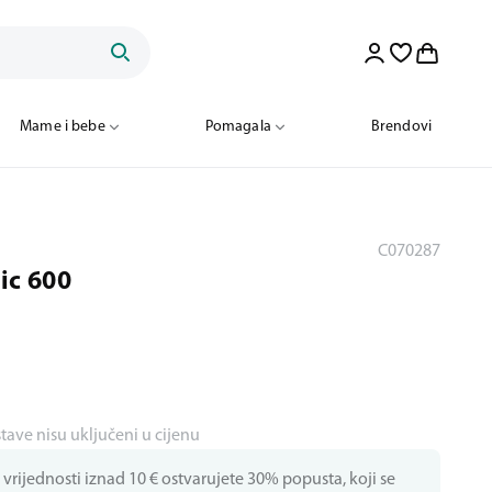
Mame i bebe
Pomagala
Brendovi
C070287
ic 600
stave nisu uključeni u cijenu
vrijednosti iznad 10 € ostvarujete 30% popusta, koji se