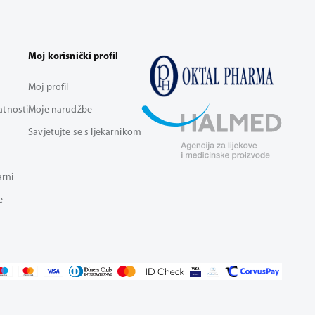
Moj korisnički profil
Moj profil
vatnosti
Moje narudžbe
Savjetujte se s ljekarnikom
arni
e