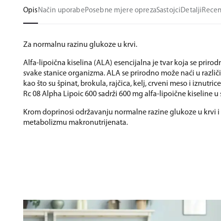
Opis
Način uporabe
Posebne mjere opreza
Sastojci
Detalji
Recen
Za normalnu razinu glukoze u krvi.
Alfa-lipoična kiselina (ALA) esencijalna je tvar koja se priro
svake stanice organizma. ALA se prirodno može naći u razli
kao što su špinat, brokula, rajčica, kelj, crveni meso i iznutric
Rc 08 Alpha Lipoic 600 sadrži 600 mg alfa-lipoične kiseline u 
Krom doprinosi održavanju normalne razine glukoze u krvi
metabolizmu makronutrijenata.