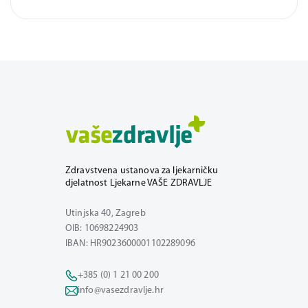
Zdravstvena ustanova za ljekarničku
djelatnost Ljekarne VAŠE ZDRAVLJE
Utinjska 40, Zagreb
OIB: 10698224903
IBAN: HR9023600001102289096
+385 (0) 1 21 00 200
info@vasezdravlje.hr