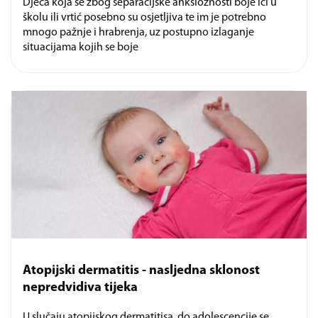
Djeca koja se zbog separacijske anksioznosti boje ići u
školu ili vrtić posebno su osjetljiva te im je potrebno
mnogo pažnje i hrabrenja, uz postupno izlaganje
situacijama kojih se boje
Atopijski dermatitis - nasljedna sklonost
nepredvidiva tijeka
U slučaju atopijskog dermatitisa, do adolescencije se