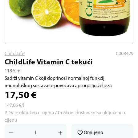
Child Life
C008429
ChildLife Vitamin C tekući
118 5 ml
Sadrži vitamin C koji doprinosi normalnoj funkciji
imunološkog sustava te povećava apsorpciju željeza
17,50
€
147,06
€/l
PDV je uključen u cijenu / Troškovi dostave nisu uključeni u
cijenu
Omiljeno