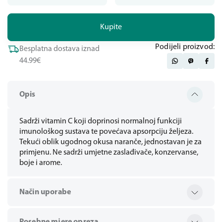
Kupite
Podijeli proizvod:
Besplatna dostava iznad
44.99€
Opis
Sadrži vitamin C koji doprinosi normalnoj funkciji
imunološkog sustava te povećava apsorpciju željeza.
Tekući oblik ugodnog okusa naranče, jednostavan je za
primjenu. Ne sadrži umjetne zaslađivače, konzervanse,
boje i arome.
Način uporabe