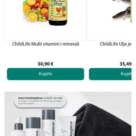
ChildLife Multi vitamini i minerali
ChildLife Ulje jet
30,90
€
35,49
€
Kupite
Kupite