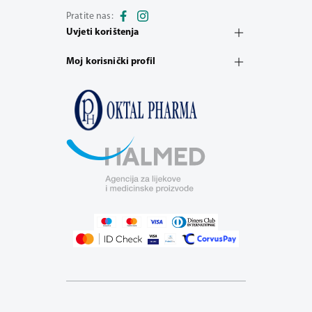
Pratite nas:
Uvjeti korištenja
Moj korisnički profil