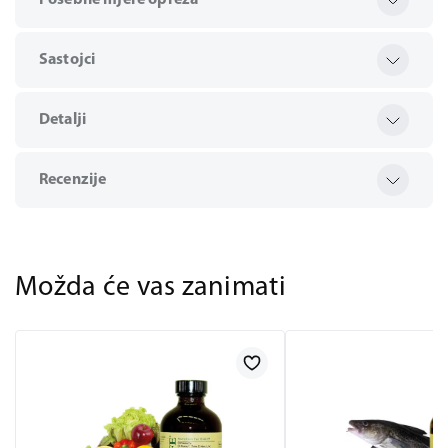
Posebne mjere opreza
Sastojci
Detalji
Recenzije
Možda će vas zanimati