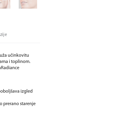
zije
ruža učinkovitu
ama i toplinom.
maRadiance
poboljšava izgled
lo prerano starenje