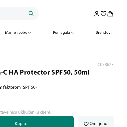
Mame i bebe
Pomagala
Brendovi
C078623
-C HA Protector SPF50, 50ml
m faktorom (SPF 50)
stave nisu uključeni u cijenu
Kupite
Omiljeno