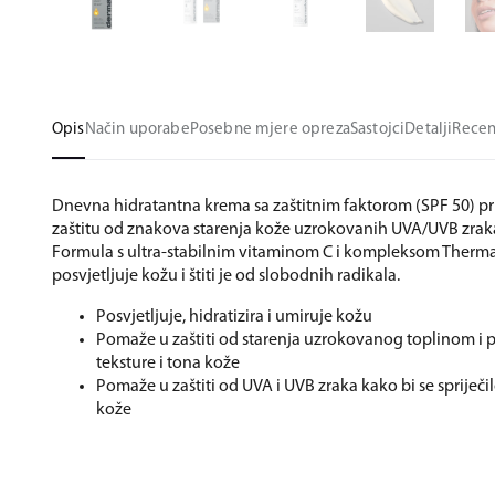
Opis
Način uporabe
Posebne mjere opreza
Sastojci
Detalji
Recen
Dnevna hidratantna krema sa zaštitnim faktorom (SPF 50) p
zaštitu od znakova starenja kože uzrokovanih UVA/UVB zrak
Formula s ultra-stabilnim vitaminom C i kompleksom Ther
posvjetljuje kožu i štiti je od slobodnih radikala.
Posvjetljuje, hidratizira i umiruje kožu
Pomaže u zaštiti od starenja uzrokovanog toplinom i 
teksture i tona kože
Pomaže u zaštiti od UVA i UVB zraka kako bi se spriječi
kože