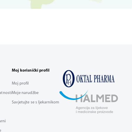
Moj korisnički profil
Moj profil
vatnosti
Moje narudžbe
Savjetujte se s ljekarnikom
arni
e