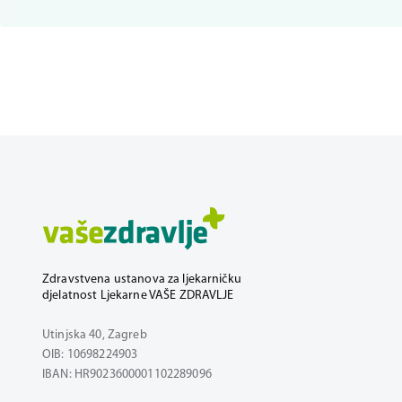
Zdravstvena ustanova za ljekarničku
djelatnost Ljekarne VAŠE ZDRAVLJE
Utinjska 40, Zagreb
OIB: 10698224903
IBAN: HR9023600001102289096