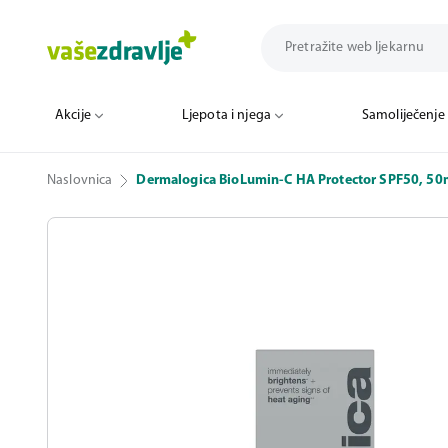
Akcije
Ljepota i njega
Samoliječenje
Naslovnica
Dermalogica BioLumin-C HA Protector SPF50, 50