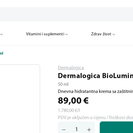
Vitamini i suplementi
Zdrav život
ml
Dermalogica
Dermalogica BioLumin
50 ml
Dnevna hidratantna krema sa zaštitni
89,00
€
1.780,00
€/l
PDV je uključen u cijenu / Troškovi do