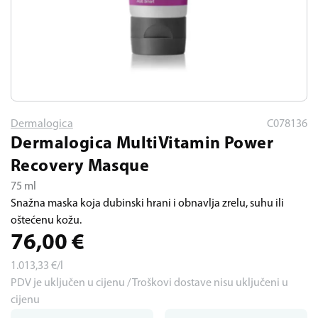
Dermalogica
C078136
Dermalogica MultiVitamin Power
Recovery Masque
75 ml
Snažna maska koja dubinski hrani i obnavlja zrelu, suhu ili
oštećenu kožu.
76,00
€
1.013,33
€/l
PDV je uključen u cijenu / Troškovi dostave nisu uključeni u
cijenu