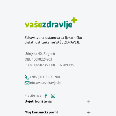
Zdravstvena ustanova za ljekarničku
djelatnost Ljekarne VAŠE ZDRAVLJE
Utinjska 40, Zagreb
OIB: 10698224903
IBAN: HR9023600001102289096
+385 (0) 1 21 00 200
info@vasezdravlje.hr
Pratite nas:
Uvjeti korištenja
Moj korisnički profil