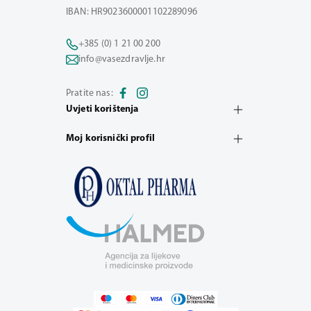
IBAN: HR9023600001102289096
+385 (0) 1 21 00 200
info@vasezdravlje.hr
Pratite nas:
Uvjeti korištenja
Moj korisnički profil