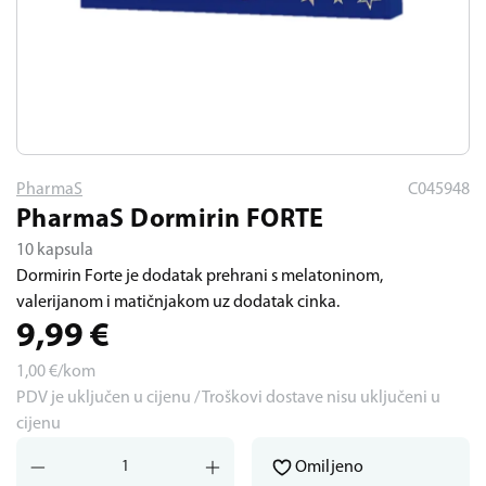
PharmaS
C045948
PharmaS Dormirin FORTE
10 kapsula
Dormirin Forte je dodatak prehrani s melatoninom,
valerijanom i matičnjakom uz dodatak cinka.
9,99
€
1,00
€/kom
PDV je uključen u cijenu / Troškovi dostave nisu uključeni u
cijenu
Omiljeno