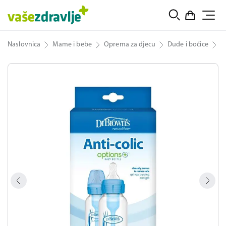
Naslovnica
Mame i bebe
Oprema za djecu
Dude i bočice
D