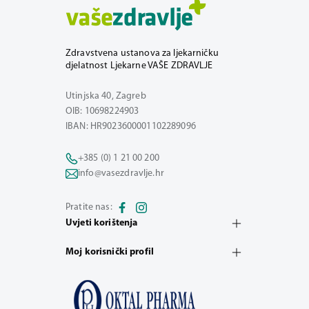
Zdravstvena ustanova za ljekarničku
djelatnost Ljekarne VAŠE ZDRAVLJE
Utinjska 40, Zagreb
OIB: 10698224903
IBAN: HR9023600001102289096
+385 (0) 1 21 00 200
info@vasezdravlje.hr
Pratite nas:
Uvjeti korištenja
Moj korisnički profil