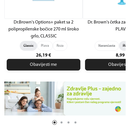
Dr.Brown's Options+ paket sa 2
Dr. Brown's četka za č
polipropilenske bočice 270 ml široko
PLAVA
grlo, CLASSIC
Classic
Plava
Roza
Narančasta
Plav
26,19
€
8,99
€
Obavijesti me
Obavijesti