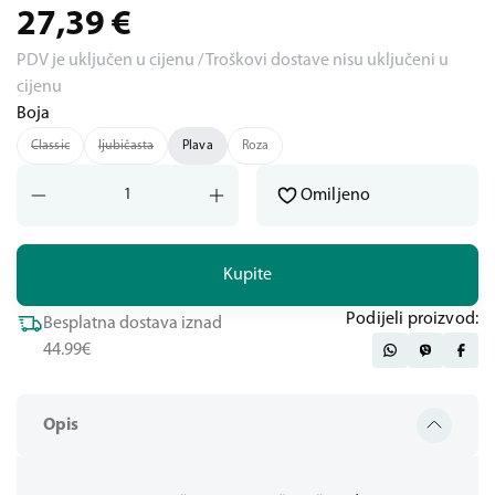
27,39
€
PDV je uključen u cijenu / Troškovi dostave nisu uključeni u
cijenu
Boja
Classic
ljubičasta
Plava
Roza
Omiljeno
Kupite
Podijeli proizvod:
Besplatna dostava iznad
44.99€
Opis