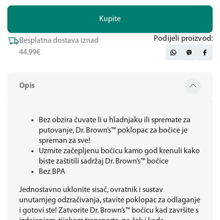
Kupite
Podijeli proizvod:
Besplatna dostava iznad
44.99€
Opis
Bez obzira čuvate li u hladnjaku ili spremate za
putovanje, Dr. Brown’s™ poklopac za bočice je
spreman za sve!
Uzmite začepljenu bočicu kamo god krenuli kako
biste zaštitili sadržaj Dr. Brown’s™ bočice
Bez BPA
Jednostavno uklonite sisač, ovratnik i sustav
unutarnjeg odzračivanja, stavite poklopac za odlaganje
i gotovi ste! Zatvorite Dr. Brown’s™ bočicu kad završite s