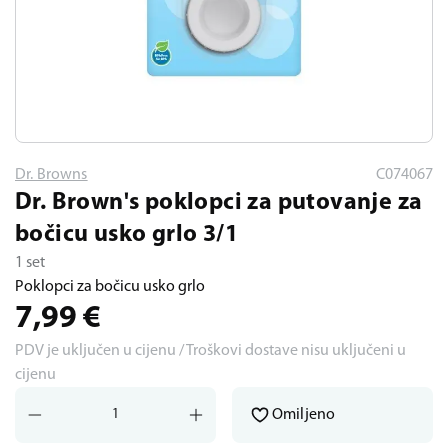
Dr. Browns
C074067
Dr. Brown's poklopci za putovanje za
bočicu usko grlo 3/1
1 set
Poklopci za bočicu usko grlo
7,99
€
PDV je uključen u cijenu / Troškovi dostave nisu uključeni u
cijenu
Omiljeno