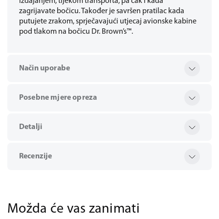
izdajanjem, tijekom transporta, pa čak i kada
zagrijavate bočicu. Također je savršen pratilac kada
putujete zrakom, sprječavajući utjecaj avionske kabine
pod tlakom na bočicu Dr. Brown’s™.
Način uporabe
Posebne mjere opreza
Detalji
Recenzije
Možda će vas zanimati