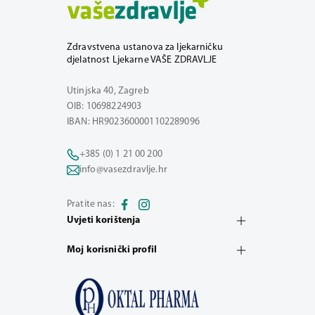
Zdravstvena ustanova za ljekarničku
djelatnost Ljekarne VAŠE ZDRAVLJE
Utinjska 40, Zagreb
OIB: 10698224903
IBAN: HR9023600001102289096
+385 (0) 1 21 00 200
info@vasezdravlje.hr
Pratite nas:
Uvjeti korištenja
Moj korisnički profil