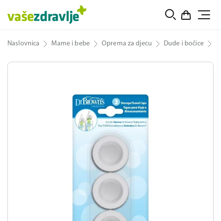
Naslovnica
Mame i bebe
Oprema za djecu
Dude i bočice
D