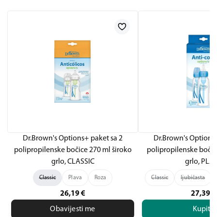
Dr.Brown's Options+ paket sa 2
Dr.Brown's Options+
polipropilenske bočice 270 ml široko
polipropilenske bočic
grlo, CLASSIC
grlo, PLA
Classic
Plava
Roza
Classic
ljubičasta
26,19
€
27,39
€
Obavijesti me
Kupite