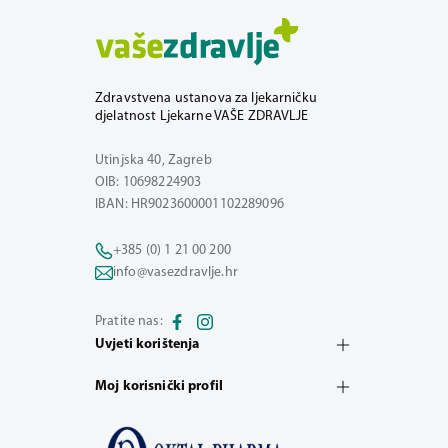
Zdravstvena ustanova za ljekarničku
djelatnost Ljekarne VAŠE ZDRAVLJE
Utinjska 40, Zagreb
OIB: 10698224903
IBAN: HR9023600001102289096
+385 (0) 1 21 00 200
info@vasezdravlje.hr
Pratite nas:
Uvjeti korištenja
Moj korisnički profil