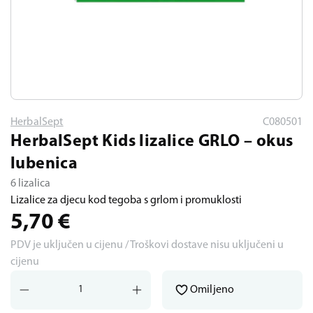
HerbalSept
C080501
HerbalSept Kids lizalice GRLO – okus
lubenica
6 lizalica
Lizalice za djecu kod tegoba s grlom i promuklosti
5,70
€
PDV je uključen u cijenu / Troškovi dostave nisu uključeni u
cijenu
Omiljeno