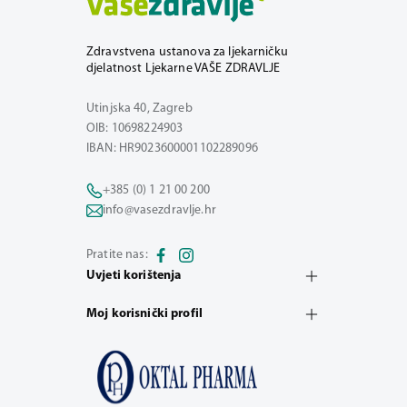
Zdravstvena ustanova za ljekarničku
djelatnost Ljekarne VAŠE ZDRAVLJE
Utinjska 40, Zagreb
OIB: 10698224903
IBAN: HR9023600001102289096
+385 (0) 1 21 00 200
info@vasezdravlje.hr
Pratite nas:
Uvjeti korištenja
Moj korisnički profil