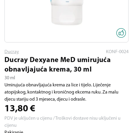
Ducray
KONF-0024
Ducray Dexyane MeD umirujuća
obnavljajuća krema, 30 ml
30 ml
Umirujuća obnavljajuća krema za lice i tijelo. Liječenje
atopijskog, kontaktnog i kroničnog ekcema ruku. Za malu
djecu stariju od 3 mjeseca, djecu i odrasle.
13,80
€
PDV je uključen u cijenu / Troškovi dostave nisu uključeni u
cijenu
Pakiranje