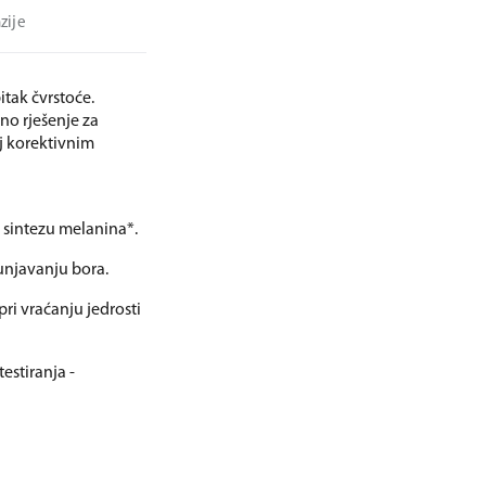
zije
tak čvrstoće.
o rješenje za
j korektivnim
 sintezu melanina*.
unjavanju bora.
pri vraćanju jedrosti
estiranja -