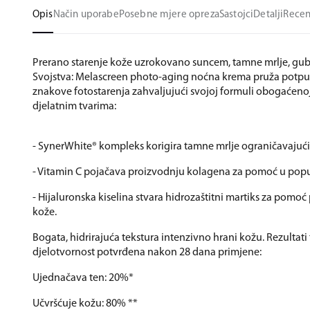
Opis
Način uporabe
Posebne mjere opreza
Sastojci
Detalji
Recen
Prerano starenje kože uzrokovano suncem, tamne mrlje, gubi
Svojstva: Melascreen photo-aging noćna krema pruža potpun
znakove fotostarenja zahvaljujući svojoj formuli obogaćeno
djelatnim tvarima:
- SynerWhite® kompleks korigira tamne mrlje ograničavajući
- Vitamin C pojačava proizvodnju kolagena za pomoć u pop
- Hijaluronska kiselina stvara hidrozaštitni martiks za pomoć 
kože.
Bogata, hidrirajuća tekstura intenzivno hrani kožu. Rezultati t
djelotvornost potvrđena nakon 28 dana primjene:
Ujednačava ten: 20%*
Učvršćuje kožu: 80% **