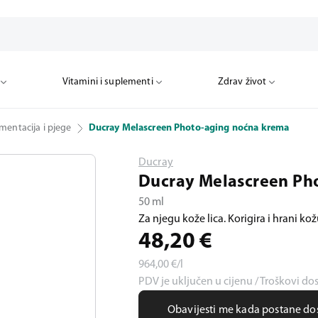
Vitamini i suplementi
Zdrav život
mentacija i pjege
Ducray Melascreen Photo-aging noćna krema
Ducray
Ducray Melascreen Ph
50 ml
Za njegu kože lica. Korigira i hrani ko
48,20
€
964,00
€/l
PDV je uključen u cijenu / Troškovi do
Obavijesti me kada postane d