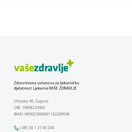
Zdravstvena ustanova za ljekarničku
djelatnost Ljekarne VAŠE ZDRAVLJE
Utinjska 40, Zagreb
OIB: 10698224903
IBAN: HR9023600001102289096
+385 (0) 1 21 00 200