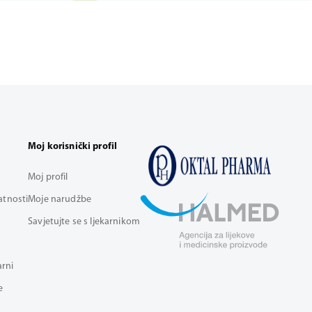
Moj korisnički profil
Moj profil
vatnosti
Moje narudžbe
Savjetujte se s ljekarnikom
arni
e