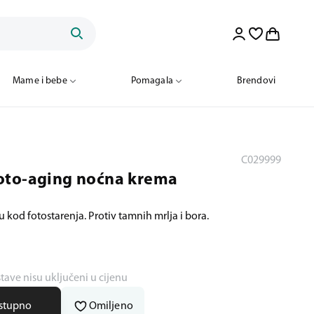
Mame i bebe
Pomagala
Brendovi
C029999
oto-aging noćna krema
žu kod fotostarenja. Protiv tamnih mrlja i bora.
stave nisu uključeni u cijenu
ostupno
Omiljeno