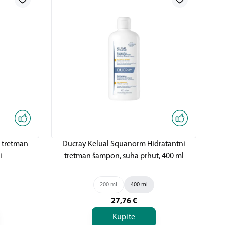
 tretman
Ducray Kelual Squanorm Hidratantni
D
i
tretman šampon, suha prhut, 400 ml
t
200 ml
400 ml
27,76
€
Kupite