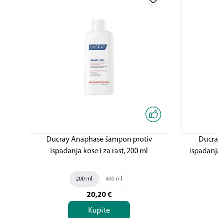
Ducray Anaphase šampon protiv
Ducra
ispadanja kose i za rast, 200 ml
ispadanja
200 ml
400 ml
20,20
€
Kupite