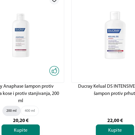
y Anaphase šampon protiv
Ducray Kelual DS INTENSIVE
 kose i protiv stanjivanja, 200
šampon protiv prhut
ml
200 ml
400 ml
20,20
€
22,00
€
Kupite
Kupite