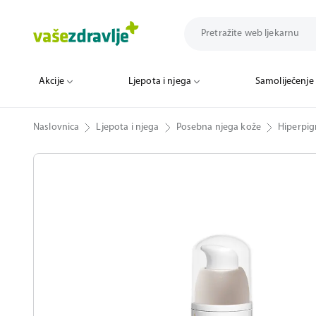
Akcije
Ljepota i njega
Samoliječenje
Naslovnica
Ljepota i njega
Posebna njega kože
Hiperpig