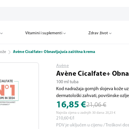
Vitamini i suplementi
Zdrav život
kože
Avène Cicalfate+ Obnavljajuća zaštitna krema
Avène
Avène Cicalfate+ Obna
100 ml tuba
Kod nadražaja gornjih slojeva kože uzr
dermatološki zahvati, površinske ozlje
16,85
€
21,06
€
Najniža cijena u zadnjih 30 dana:
20,23
€
210,60
€/l
PDV je uključen u cijenu / Troškovi do