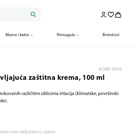
Mame i bebe
Pomagala
Brendovi
KONF-0043
vljajuća zaštitna krema, 100 ml
okovanih različitim oblicima iritacija (klimatske, površinski
de).
stave nisu uključeni u cijenu