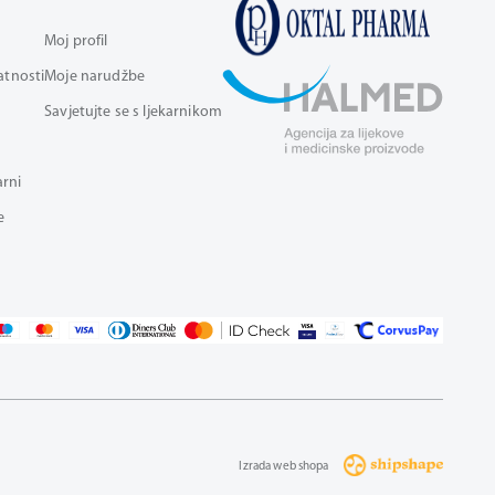
Moj profil
vatnosti
Moje narudžbe
Savjetujte se s ljekarnikom
arni
e
Izrada web shopa