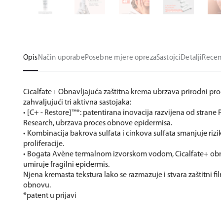
Opis
Način uporabe
Posebne mjere opreza
Sastojci
Detalji
Recen
Cicalfate+ Obnavljajuća zaštitna krema ubrzava prirodni pr
zahvaljujući tri aktivna sastojaka:
• [C+ - Restore]™*: patentirana inovacija razvijena od strane 
Research, ubrzava proces obnove epidermisa.
• Kombinacija bakrova sulfata i cinkova sulfata smanjuje rizi
proliferacije.
• Bogata Avène termalnom izvorskom vodom, Cicalfate+ ob
umiruje fragilni epidermis.
Njena kremasta tekstura lako se razmazuje i stvara zaštitni fi
obnovu.
*patent u prijavi