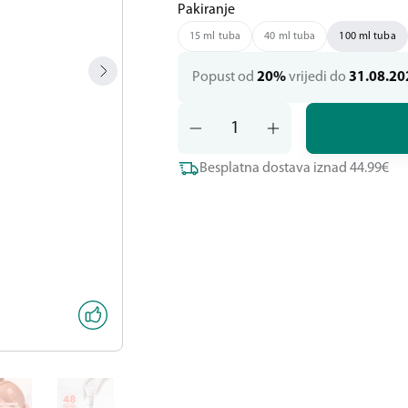
Pakiranje
15 ml tuba
40 ml tuba
100 ml tuba
Popust od
20%
vrijedi do
31.08.20
Besplatna dostava iznad 44.99€