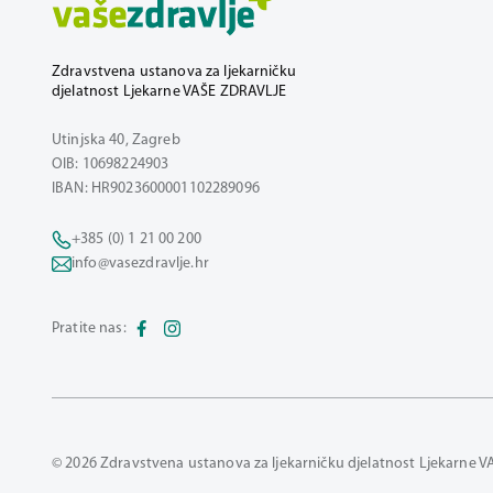
Zdravstvena ustanova za ljekarničku
djelatnost Ljekarne VAŠE ZDRAVLJE
Utinjska 40, Zagreb
OIB: 10698224903
IBAN: HR9023600001102289096
+385 (0) 1 21 00 200
info@vasezdravlje.hr
Pratite nas:
© 2026 Zdravstvena ustanova za ljekarničku djelatnost Ljekarne V