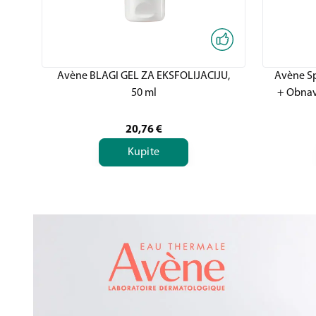
Avène BLAGI GEL ZA EKSFOLIJACIJU,
Avène Sp
50 ml
+ Obnavl
20,76
€
Kupite