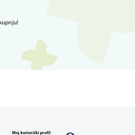
kupnju!
Moj korisnički profil