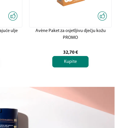
ajuće ulje
Avène Paket za osjetljivu dječju kožu
A
PROMO
32,70
€
Kupite