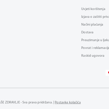
Uvjeti korištenja
Izjava o zaštiti pri
Načini plaćanja
Dostava
Preuzimanje u ljek
Povrat i reklamacij
Raskid ugovora
AŠE ZDRAVLJE - Sva prava pridržana. |
Postavke kolačića