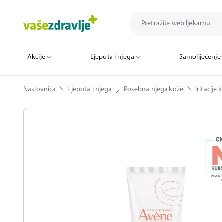
Akcije
Ljepota i njega
Samoliječenje
Naslovnica
Ljepota i njega
Posebna njega kože
Iritacije 