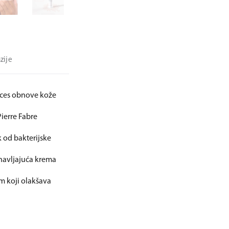
zije
oces obnove kože
Pierre Fabre
k od bakterijske
navljajuća krema
lm koji olakšava