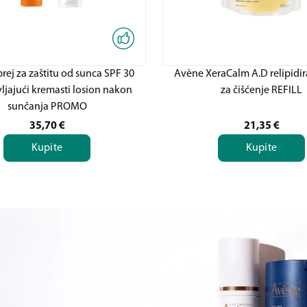
rej za zaštitu od sunca SPF 30
Avène XeraCalm A.D relipidir
jajući kremasti losion nakon
za čišćenje REFILL
sunčanja PROMO
35,70
€
21,35
€
Kupite
Kupite