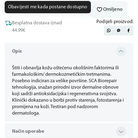
Obavijesti me kada postane dostupno
Omiljeno
Podijeli proizvod:
Besplatna dostava iznad
44.99€
Opis
Štiti i obnavlja kožu oštećenu okolišnim faktorima ili
farmakološkim/ dermokozmetičkim tretmanima.
Posebno indiciran za velike površine. SCA Biorepair
tehnologija, snažan prirodni izvor dermalne obnove
koji sadrži antioksidacijska i regenerativna svojstva.
Klinički dokazano u borbi protiv starenja, fotostarenja i
promijena na koži. Testiran pod nadzorom
dermatologa.
Način uporabe