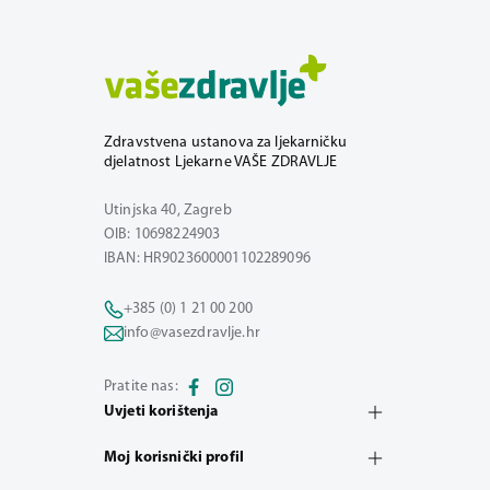
Zdravstvena ustanova za ljekarničku
djelatnost Ljekarne VAŠE ZDRAVLJE
Utinjska 40, Zagreb
OIB: 10698224903
IBAN: HR9023600001102289096
+385 (0) 1 21 00 200
info@vasezdravlje.hr
Pratite nas:
Uvjeti korištenja
Moj korisnički profil