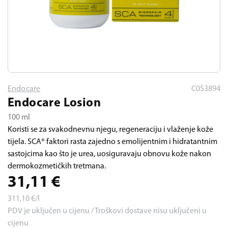
Endocare
C053894
Endocare Losion
100 ml
Koristi se za svakodnevnu njegu, regeneraciju i vlaženje kože
tijela. SCA® faktori rasta zajedno s emolijentnim i hidratantnim
sastojcima kao što je urea, uosiguravaju obnovu kože nakon
dermokozmetičkih tretmana.
31,11
€
311,10
€/l
PDV je uključen u cijenu / Troškovi dostave nisu uključeni u
cijenu