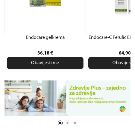
Endocare gelkrema
Endocare-C Ferulic E
36,18
€
64,90
€
Obavijesti me
Obavijesti