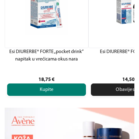
Esi DIURERBE® FORTE „pocket drink”
Esi DIURERBE® FOR
napitak u vrećicama okus nara
18,75
€
14,50
€
Kupite
Obavijesti