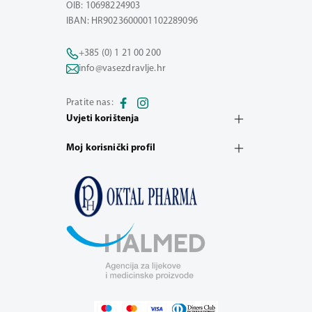
OIB: 10698224903
IBAN: HR9023600001102289096
+385 (0) 1 21 00 200
info@vasezdravlje.hr
Pratite nas:
Uvjeti korištenja
Moj korisnički profil