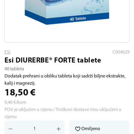
ESI
C004629
Esi DIURERBE® FORTE tablete
40 tableta
Dodatak prehrani u obliku tableta koji sadrži biljne ekstrakte,
kalij i magnezij.
18,50
€
0,46
€/kom
PDV je uključen u cijenu / Troškovi dostave nisu uključeni u
cijenu
Omiljeno