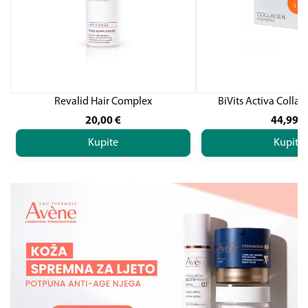
Revalid Hair Complex
BiVits Activa Collag
20,00
€
44,99
€
Kupite
Kupite