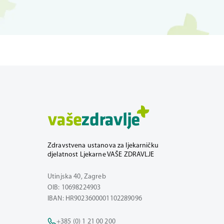
Zdravstvena ustanova za ljekarničku
djelatnost Ljekarne VAŠE ZDRAVLJE
Utinjska 40, Zagreb
OIB: 10698224903
IBAN: HR9023600001102289096
+385 (0) 1 21 00 200