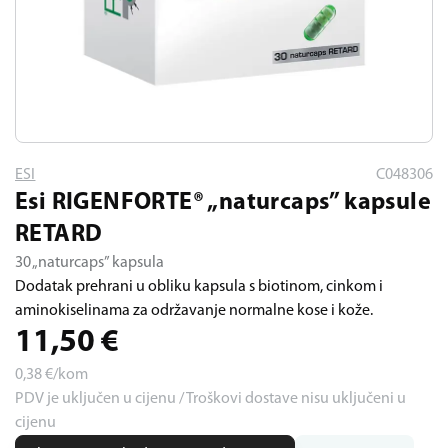
ESI
C048306
Esi RIGENFORTE® „naturcaps” kapsule
RETARD
30 „naturcaps” kapsula
Dodatak prehrani u obliku kapsula s biotinom, cinkom i
aminokiselinama za održavanje normalne kose i kože.
11,50
€
0,38
€/kom
PDV je uključen u cijenu / Troškovi dostave nisu uključeni u
cijenu