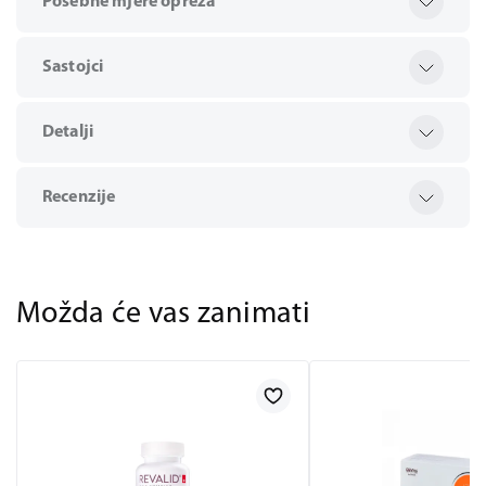
Posebne mjere opreza
Sastojci
Detalji
Recenzije
Možda će vas zanimati