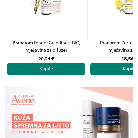
Pranarom Tender Greediness BIO,
Pranarom Zeste To
mješavina za difuzer
mješavina za d
20,24
€
18,56
€
Kupite
Kupite