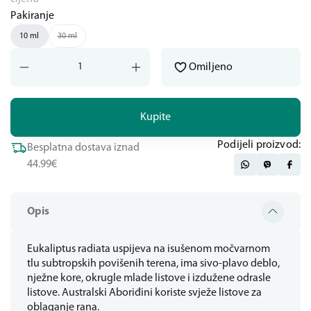
Pakiranje
10 ml
30 ml
Omiljeno
Kupite
Podijeli proizvod:
Besplatna dostava iznad
44.99€
Opis
Eukaliptus radiata uspijeva na isušenom močvarnom
tlu subtropskih povišenih terena, ima sivo-plavo deblo,
nježne kore, okrugle mlade listove i izdužene odrasle
listove. Australski Aboriđini koriste svježe listove za
oblaganje rana.