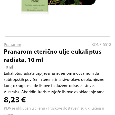
Pranarom
KONF-5518
Pranarom eterično ulje eukaliptus
radiata, 10 ml
10 ml
Eukaliptus radiata uspijeva na isušenom močvarnom tlu
subtropskih povišenih terena, ima sivo-plavo deblo, nježne
kore, okrugle mlade listove i izdužene odrasle listove.
Australski Aboriđini koriste svježe listove za oblaganje rana.
8,23
€
PDV je uključen u cijenu / Troškovi dostave nisu uključeni u
cijenu