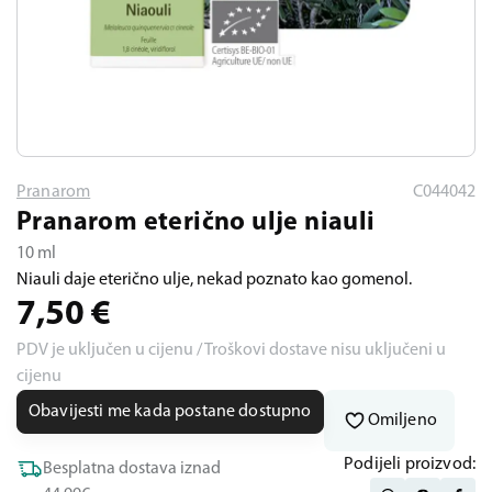
Pranarom
C044042
Pranarom eterično ulje niauli
10 ml
Niauli daje eterično ulje, nekad poznato kao gomenol.
7,50
€
PDV je uključen u cijenu / Troškovi dostave nisu uključeni u
cijenu
Obavijesti me kada postane dostupno
Omiljeno
Podijeli proizvod:
Besplatna dostava iznad