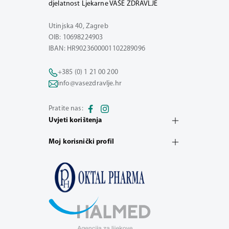
djelatnost Ljekarne VAŠE ZDRAVLJE
Utinjska 40, Zagreb
OIB: 10698224903
IBAN: HR9023600001102289096
+385 (0) 1 21 00 200
info@vasezdravlje.hr
Pratite nas:
Uvjeti korištenja
Moj korisnički profil