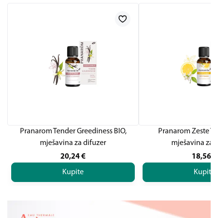
Pranarom Tender Greediness BIO,
Pranarom Zeste To
mješavina za difuzer
mješavina za d
20,24
€
18,56
€
Kupite
Kupite