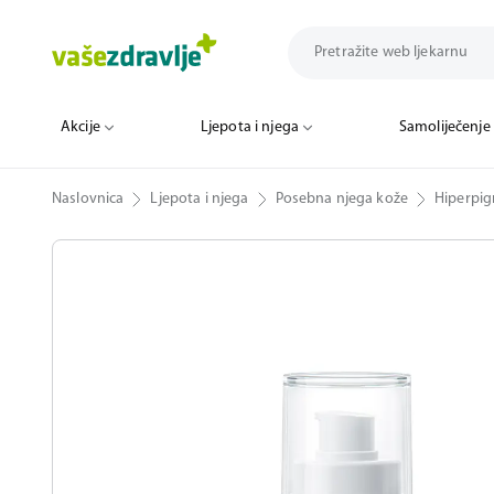
Akcije
Ljepota i njega
Samoliječenje
Naslovnica
Ljepota i njega
Posebna njega kože
Hiperpig