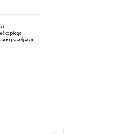
o i
račke pjege i
bore i poboljšava