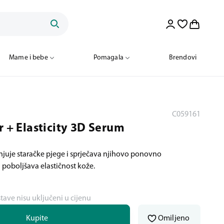
Mame i bebe
Pomagala
Brendovi
C059161
r + Elasticity 3D Serum
njuje staračke pjege i sprječava njihovo ponovno
 poboljšava elastičnost kože.
stave nisu uključeni u cijenu
Kupite
Omiljeno