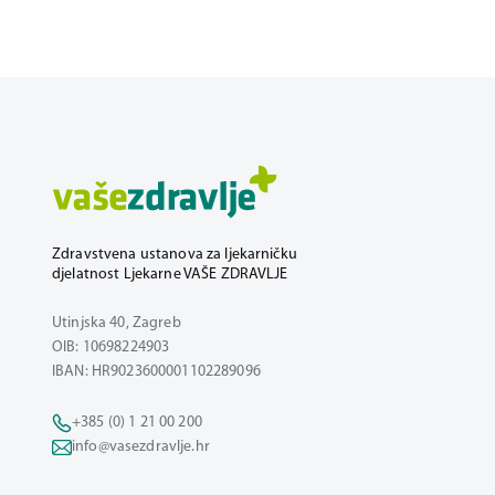
Zdravstvena ustanova za ljekarničku
djelatnost Ljekarne VAŠE ZDRAVLJE
Utinjska 40, Zagreb
OIB: 10698224903
IBAN: HR9023600001102289096
+385 (0) 1 21 00 200
info@vasezdravlje.hr