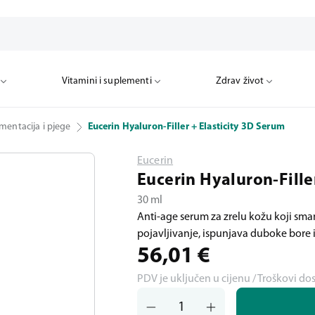
Vitamini i suplementi
Zdrav život
mentacija i pjege
Eucerin Hyaluron-Filler + Elasticity 3D Serum
Eucerin
Eucerin Hyaluron-Fille
30 ml
Anti-age serum za zrelu kožu koji sma
pojavljivanje, ispunjava duboke bore i
56,01
€
PDV je uključen u cijenu / Troškovi do