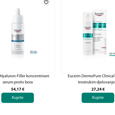
Hyaluron-Filler koncentrirani
Eucerin DermoPure Clinical
serum protiv bora
trostrukim djelovanj
54,17
€
27,24
€
Kupite
Kupite