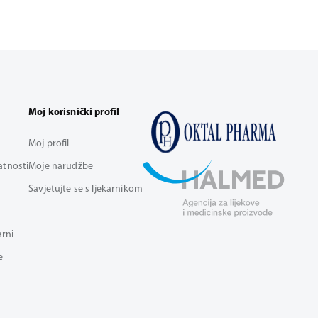
Moj korisnički profil
Moj profil
vatnosti
Moje narudžbe
Savjetujte se s ljekarnikom
arni
e