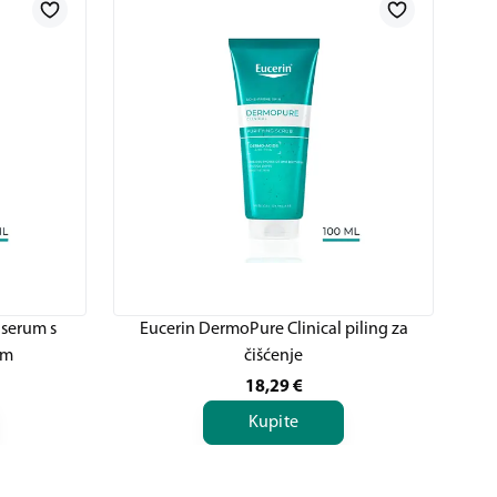
 serum s
Eucerin DermoPure Clinical piling za
em
čišćenje
18,29
€
Kupite