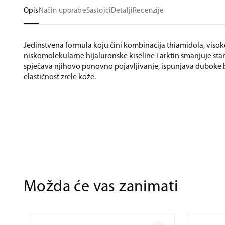
Opis
Način uporabe
Sastojci
Detalji
Recenzije
Jedinstvena formula koju čini kombinacija thiamidola, visok
niskomolekularne hijaluronske kiseline i arktin smanjuje sta
spječava njihovo ponovno pojavljivanje, ispunjava duboke 
elastičnost zrele kože.
Možda će vas zanimati