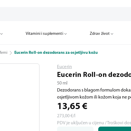
Vitamini i suplementi
Zdrav život
femi
Eucerin Roll-on dezodorans za osjetljivu kožu
Eucerin
Eucerin Roll-on dezodo
50 ml
Dezodorans s blagom formulom dokaza
osjetljivom kožom ili kožom koja ne 
13,65
€
273,00
€/l
PDV je uključen u cijenu / Troškovi do