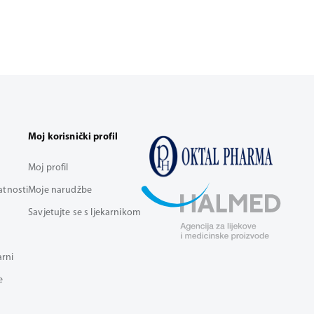
Moj korisnički profil
Moj profil
vatnosti
Moje narudžbe
Savjetujte se s ljekarnikom
arni
e