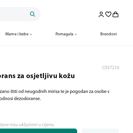
Mame i bebe
Pomagala
Brendovi
C037210
rans za osjetljivu kožu
no štiti od neugodnih mirisa te je pogodan za osobe s
podnosi dezodoranse.
stave nisu uključeni u cijenu