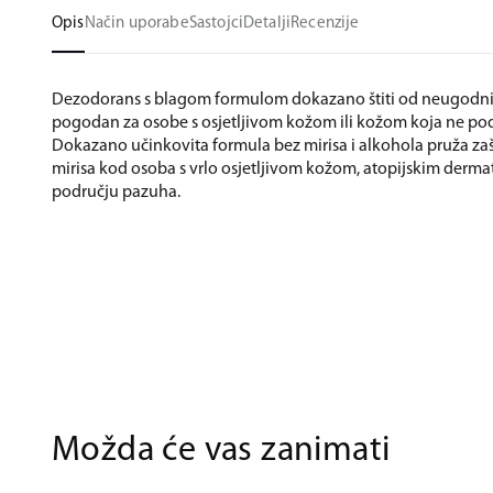
Opis
Način uporabe
Sastojci
Detalji
Recenzije
Dezodorans s blagom formulom dokazano štiti od neugodnih 
pogodan za osobe s osjetljivom kožom ili kožom koja ne po
Dokazano učinkovita formula bez mirisa i alkohola pruža za
mirisa kod osoba s vrlo osjetljivom kožom, atopijskim derma
području pazuha.
Možda će vas zanimati