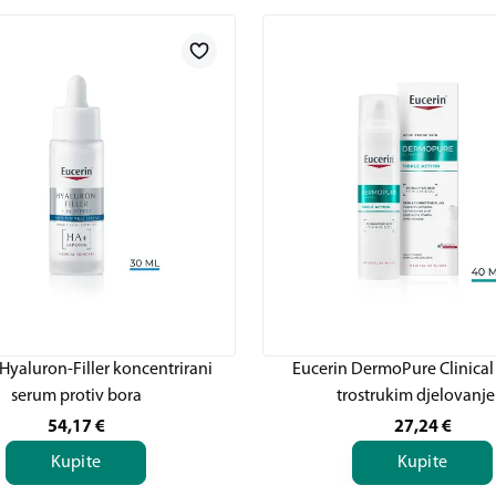
Hyaluron-Filler koncentrirani
Eucerin DermoPure Clinical
serum protiv bora
trostrukim djelovanj
54,17
€
27,24
€
Kupite
Kupite