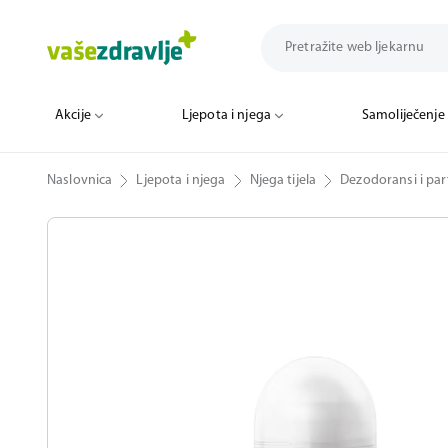
Akcije
Ljepota i njega
Samoliječenje
Naslovnica
Ljepota i njega
Njega tijela
Dezodoransi i par