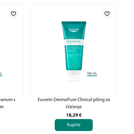
 serum s
Eucerin DermoPure Clinical piling za
em
čišćenje
18,29
€
Kupite