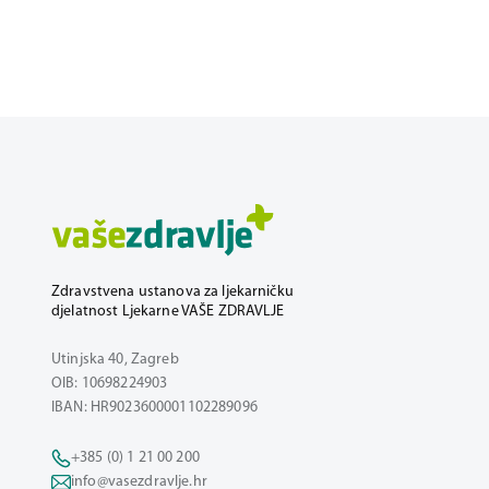
Zdravstvena ustanova za ljekarničku
djelatnost Ljekarne VAŠE ZDRAVLJE
Utinjska 40, Zagreb
OIB: 10698224903
IBAN: HR9023600001102289096
+385 (0) 1 21 00 200
info@vasezdravlje.hr