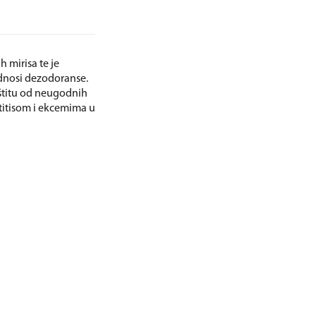
mirisa te je
dnosi dezodoranse.
štitu od neugodnih
titisom i ekcemima u