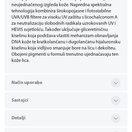
neujednačenog izgleda kože. Napredna spektralna
tehnologija kombinira širokopojasne i fotostabilne
UVA/UVB filtere za visoku UV zaštitu s licochalconom A
za neutralizaciju slobodnih radikala uzrokovanih UV i
HEVIS svjetlošću. Također uključuje gliceretiničnu
kiselinu koja podržava vlastiti mehanizam obnavljanja
DNA kože te kratkolančanu i dugolančanu hijaluronsku
kiselinu koja vidljivo smanjuje bore na licu i dekolteu.
Obojeni pigmenti u formuli trenutno ujednačavaju ten
kože lica.
Način uporabe
Sastojci
Detalji