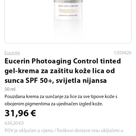
Eucerin
C050426
Eucerin Photoaging Control tinted
gel-krema za zaštitu kože lica od
sunca SPF 50+, svijetla nijansa
50 ml
Pouzdana krema za sunčanje za lice za sve tipove kože s
obojenim pigmentima za ujednačen izgled kože.
31,96
€
639,20
€/l
PDV je uključen u cijenu / Troškovi dostave nisu uključeni u