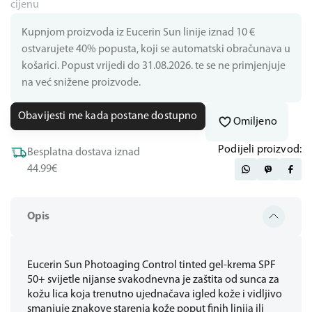
cijenu
Kupnjom proizvoda iz Eucerin Sun linije iznad 10 €
ostvarujete 40% popusta, koji se automatski obračunava u
košarici. Popust vrijedi do 31.08.2026. te se ne primjenjuje
na već snižene proizvode.
Obavijesti me kada postane dostupno
Omiljeno
Podijeli proizvod:
Besplatna dostava iznad
44.99€
Opis
Eucerin Sun Photoaging Control tinted gel-krema SPF
50+ svijetle nijanse svakodnevna je zaštita od sunca za
kožu lica koja trenutno ujednačava igled kože i vidljivo
smanjuje znakove starenja kože poput finih linija ili