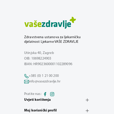
Zdravstvena ustanova za ljekarničku
djelatnost Ljekarne VAŠE ZDRAVLJE
Utinjska 40, Zagreb
OIB: 10698224903
IBAN: HR9023600001102289096
+385 (0) 1 21 00 200
info@vasezdravlje.hr
Pratite nas:
Uvjeti korištenja
Moj korisnički profil