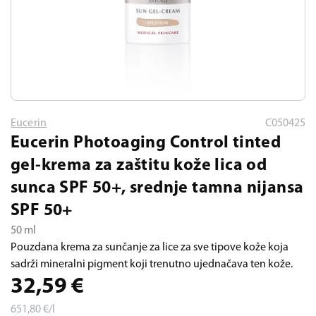
Eucerin
C050425
Eucerin Photoaging Control tinted
gel-krema za zaštitu kože lica od
sunca SPF 50+, srednje tamna nijansa
SPF 50+
50 ml
Pouzdana krema za sunčanje za lice za sve tipove kože koja
sadrži mineralni pigment koji trenutno ujednačava ten kože.
32,59
€
651,80
€/l