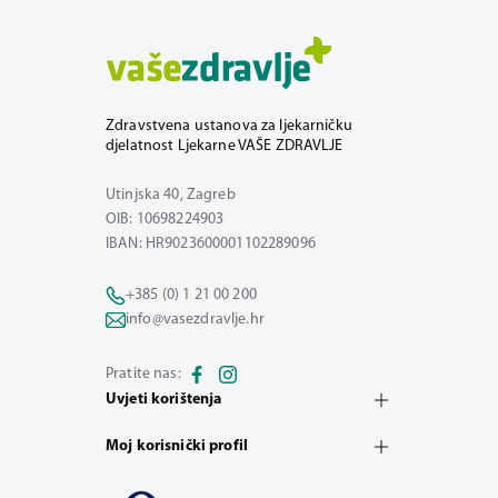
Zdravstvena ustanova za ljekarničku
djelatnost Ljekarne VAŠE ZDRAVLJE
Utinjska 40, Zagreb
OIB: 10698224903
IBAN: HR9023600001102289096
+385 (0) 1 21 00 200
info@vasezdravlje.hr
Pratite nas:
Uvjeti korištenja
Moj korisnički profil