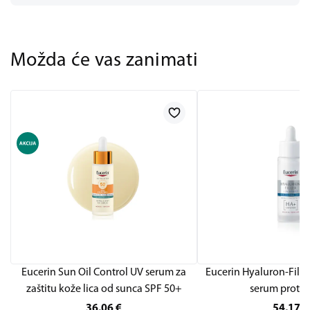
Možda će vas zanimati
Eucerin Sun Oil Control UV serum za
Eucerin Hyaluron-Fille
zaštitu kože lica od sunca SPF 50+
serum protiv
36,06
€
54,17
€