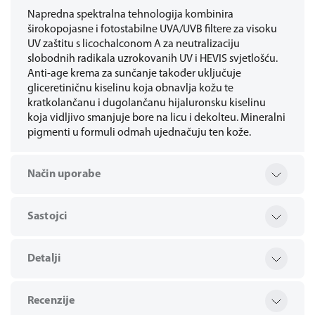
Napredna spektralna tehnologija kombinira
širokopojasne i fotostabilne UVA/UVB filtere za visoku
UV zaštitu s licochalconom A za neutralizaciju
slobodnih radikala uzrokovanih UV i HEVIS svjetlošću.
Anti-age krema za sunčanje također uključuje
gliceretiničnu kiselinu koja obnavlja kožu te
kratkolančanu i dugolančanu hijaluronsku kiselinu
koja vidljivo smanjuje bore na licu i dekolteu. Mineralni
pigmenti u formuli odmah ujednačuju ten kože.
Način uporabe
Sastojci
Detalji
Recenzije