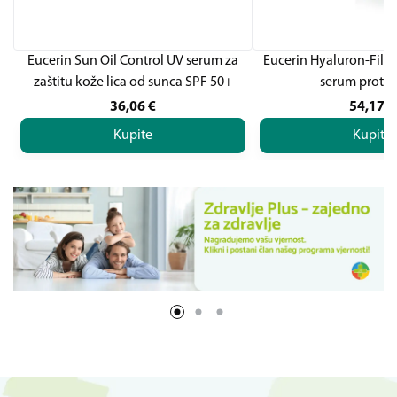
Eucerin Sun Oil Control UV serum za
Eucerin Hyaluron-Fille
zaštitu kože lica od sunca SPF 50+
serum protiv
36,06
€
54,17
€
Kupite
Kupite