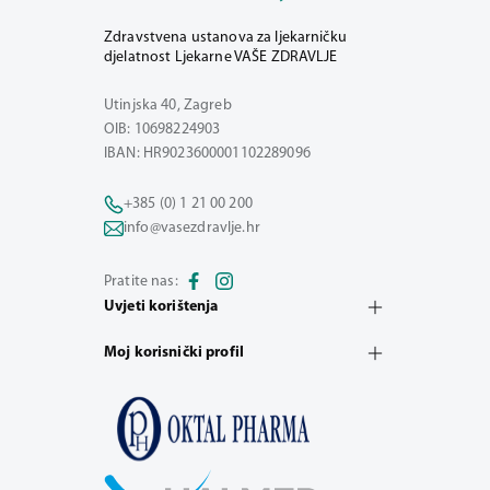
Zdravstvena ustanova za ljekarničku
djelatnost Ljekarne VAŠE ZDRAVLJE
Utinjska 40, Zagreb
OIB: 10698224903
IBAN: HR9023600001102289096
+385 (0) 1 21 00 200
info@vasezdravlje.hr
Pratite nas:
Uvjeti korištenja
Moj korisnički profil