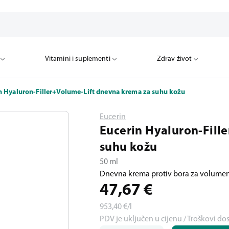
Vitamini i suplementi
Zdrav život
n Hyaluron-Filler+Volume-Lift dnevna krema za suhu kožu
Eucerin
Eucerin Hyaluron-Fill
suhu kožu
50 ml
Dnevna krema protiv bora za volumen 
47,67
€
953,40
€/l
PDV je uključen u cijenu / Troškovi do