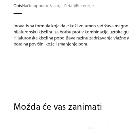
Opis
Način uporabe
Sastojci
Detalji
Recenzije
Inovativna formula koja daje koži volumen sadržava magnolo
hijaluronsku kiselinu za borbu protiv kombinacije uzroka g
Hijaluronska kiselina poboljšava razinu zadržavanja vlažnost
bora na površini kože i smanjenje bora.
Možda će vas zanimati