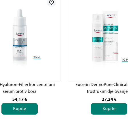
Hyaluron-Filler koncentrirani
Eucerin DermoPure Clinical
serum protiv bora
trostrukim djelovanj
54,17
€
27,24
€
Kupite
Kupite