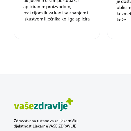
uključenih u sam postupak, s
je dos
apliciranim proizvodom,
oblicim
reakcijom tkiva kao i sa znanjem i
kozmeti
iskustvom liječnika koji ga aplicira
kože
Zdravstvena ustanova za ljekarničku
djelatnost Ljekarne VAŠE ZDRAVLJE