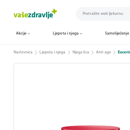
Akcije
Ljepota i njega
Samoliječenje
Naslovnica
Ljepota i njega
Njega lica
Anti age
Euceri