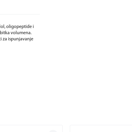
l, oligopeptide i
ubitka volumena.
i za ispunjavanje