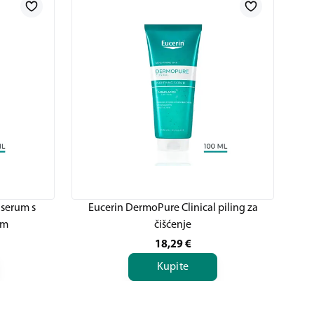
 serum s
Eucerin DermoPure Clinical piling za
em
čišćenje
18,29
€
Kupite