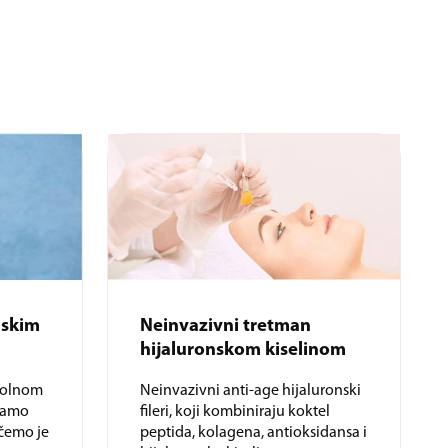
nskim
Neinvazivni tretman
hijaluronskom kiselinom
ikolnom
Neinvazivni anti-age hijaluronski
jamo
fileri, koji kombiniraju koktel
ičemo je
peptida, kolagena, antioksidansa i