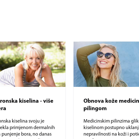
ronska kiselina - više
Obnova kože medici
era
pilingom
onska kiselina svoju je
Medicinskim pilinzima gl
tekla primjenom dermalnih
kiselinom postupno uklan
za punjenje bora, no danas
nepravilnosti na koži i pot