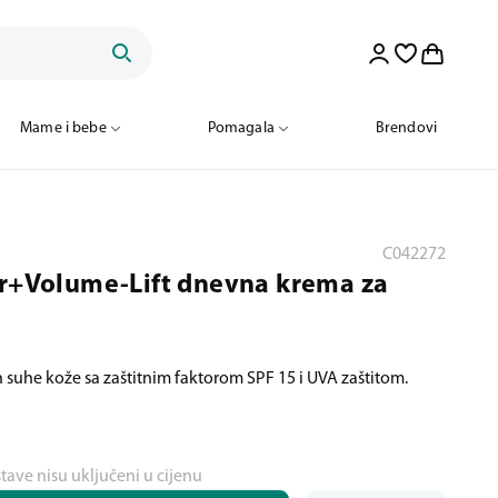
Mame i bebe
Pomagala
Brendovi
C042272
er+Volume-Lift dnevna krema za
suhe kože sa zaštitnim faktorom SPF 15 i UVA zaštitom.
stave nisu uključeni u cijenu