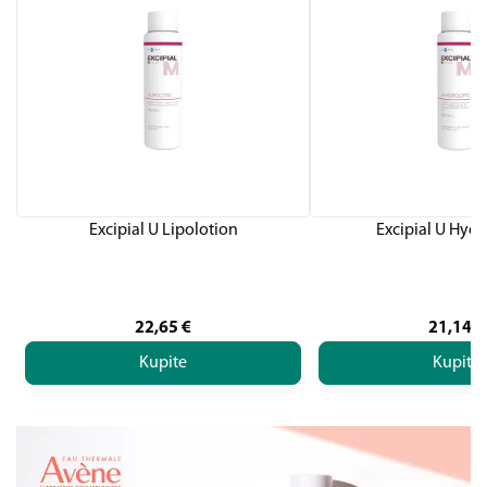
Excipial U Lipolotion
Excipial U Hydr
22,65
€
21,14
€
Kupite
Kupite