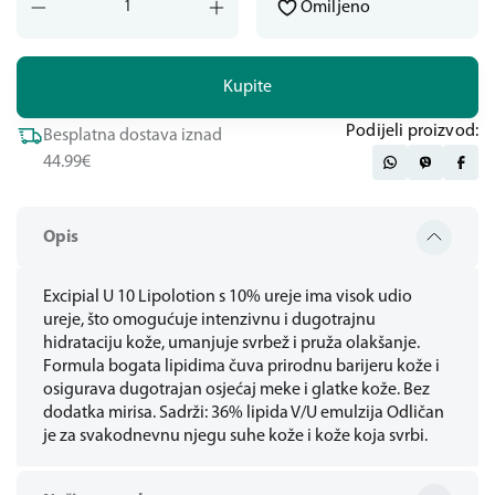
Omiljeno
Kupite
Podijeli proizvod:
Besplatna dostava iznad
44.99€
Opis
Excipial U 10 Lipolotion s 10% ureje ima visok udio
ureje, što omogućuje intenzivnu i dugotrajnu
hidrataciju kože, umanjuje svrbež i pruža olakšanje.
Formula bogata lipidima čuva prirodnu barijeru kože i
osigurava dugotrajan osjećaj meke i glatke kože. Bez
dodatka mirisa. Sadrži: 36% lipida V/U emulzija Odličan
je za svakodnevnu njegu suhe kože i kože koja svrbi.