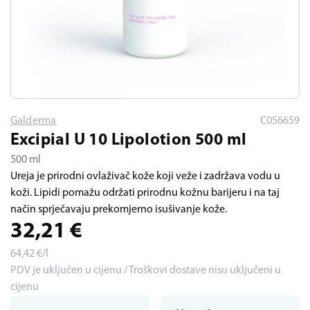
Galderma
C056659
Excipial U 10 Lipolotion 500 ml
500 ml
Ureja je prirodni ovlaživač kože koji veže i zadržava vodu u
koži. Lipidi pomažu održati prirodnu kožnu barijeru i na taj
način sprječavaju prekomjerno isušivanje kože.
32,21
€
64,42
€/l
PDV je uključen u cijenu / Troškovi dostave nisu uključeni u
cijenu