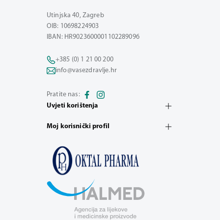
Utinjska 40, Zagreb
OIB: 10698224903
IBAN: HR9023600001102289096
+385 (0) 1 21 00 200
info@vasezdravlje.hr
Pratite nas:
Uvjeti korištenja
Moj korisnički profil