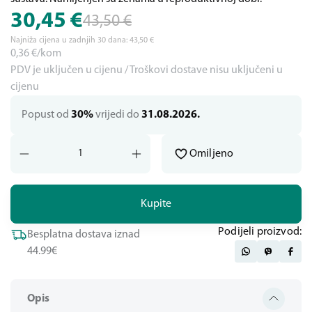
30,45
€
43,50
€
Najniža cijena u zadnjih 30 dana:
43,50
€
0,36
€/kom
PDV je uključen u cijenu / Troškovi dostave nisu uključeni u
cijenu
Popust od
30%
vrijedi do
31.08.2026.
Omiljeno
Kupite
Podijeli proizvod:
Besplatna dostava iznad
44.99€
Opis