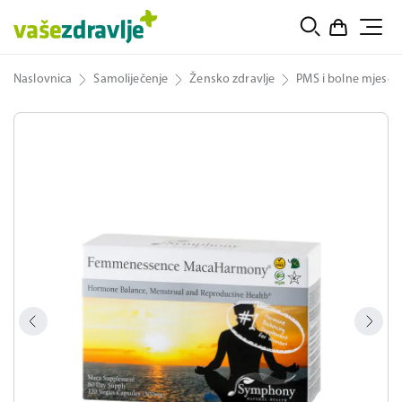
Naslovnica
Samoliječenje
Žensko zdravlje
PMS i bolne mjeseč