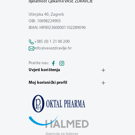
djelatnost Ljekarne VAŠE ZDRAVLJE
Utinjska 40, Zagreb
OIB: 10698224903
IBAN: HR9023600001102289096
+385 (0) 1 21 00 200
info@vasezdravlje.hr
Pratite nas:
Uvjeti korištenja
Moj korisnički profil