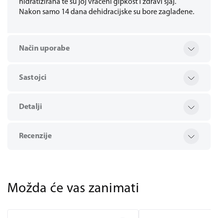
hidratizirana te su joj vraćeni gipkost i zdravi sjaj.
Nakon samo 14 dana dehidracijske su bore zaglađene.
Način uporabe
Sastojci
Detalji
Recenzije
Možda će vas zanimati