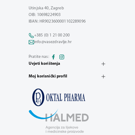
Utinjska 40, Zagreb
OIB: 10698224903
IBAN: HR9023600001102289096
+385 (0) 1 21 00 200
info@vasezdravlje.hr
Pratite nas:
Uvjeti korištenja
Moj korisnički profil