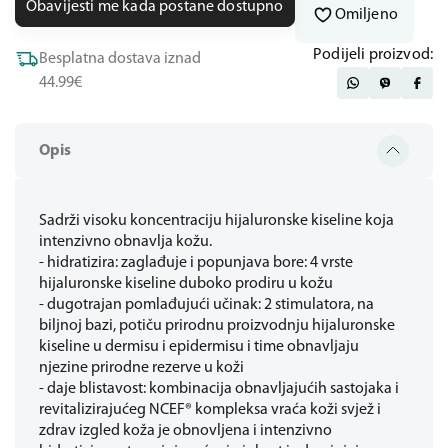
Obavijesti me kada postane dostupno
Omiljeno
Podijeli proizvod:
Besplatna dostava iznad
44.99€
Opis
Sadrži visoku koncentraciju hijaluronske kiseline koja
intenzivno obnavlja kožu.
- hidratizira: zaglađuje i popunjava bore: 4 vrste
hijaluronske kiseline duboko prodiru u kožu
- dugotrajan pomlađujući učinak: 2 stimulatora, na
biljnoj bazi, potiču prirodnu proizvodnju hijaluronske
kiseline u dermisu i epidermisu i time obnavljaju
njezine prirodne rezerve u koži
- daje blistavost: kombinacija obnavljajućih sastojaka i
revitalizirajućeg NCEF® kompleksa vraća koži svjež i
zdrav izgled koža je obnovljena i intenzivno