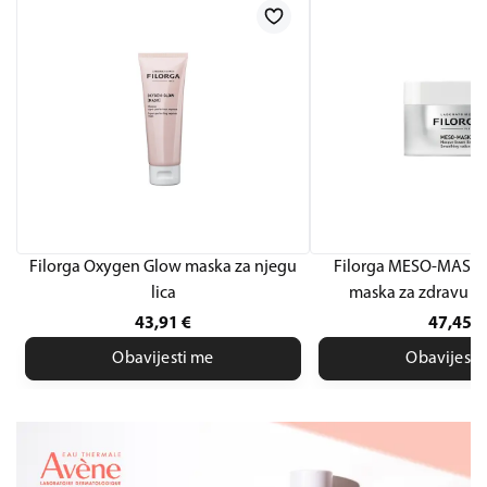
Filorga Oxygen Glow maska za njegu
Filorga MESO-MASK®
lica
maska za zdravu i b
43,91
€
47,45
€
Obavijesti me
Obavijesti