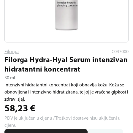
Filorga
C047000
Filorga Hydra-Hyal Serum intenzivan
hidratantni koncentrat
30 ml
Intenzivni hidratantni koncentrat koji obnavlja kožu. Koža se
obnovljena i intenzivno hidratizirana, te joj je vraćena gipkost i
zdravi sjaj.
58,23
€
PDV je uključen u cijenu / Troškovi dostave nisu uključeni u
cijenu